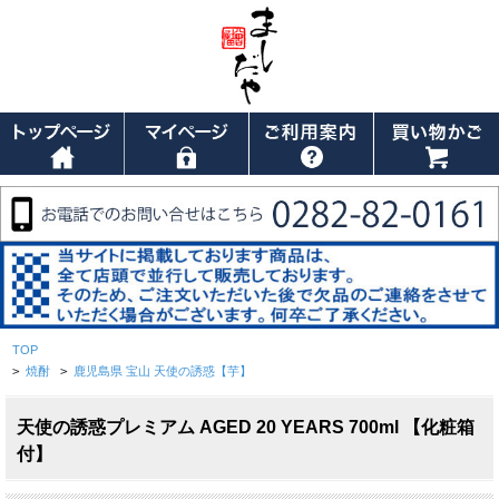
TOP
>
焼酎
>
鹿児島県 宝山 天使の誘惑【芋】
天使の誘惑プレミアム AGED 20 YEARS 700ml 【化粧箱
付】