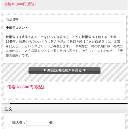
価格:61,600円(税込)
商品説明
◆蔵元コメント
焼酎造りは農業である。土をひっくり返すところから焼酎造りは始まる。創業
1845年。薩摩の地でひたすらに旨さを求めて挑戦を続けてきた西酒造には「常識
を変える。」というスピリットが存在します。「芋焼酎は、樽の長期貯蔵・熟成に
は向かない」とう常識をひっくり返したのも私たち。そうして生まれたのが、「天
使の誘惑」です。
原料芋には鹿児島県産「黄金千貫」、麹米は「国産米」、仕込み水は薩摩鋒山から
湧き出る「伏流水」を用いて丁寧に仕込み、蒸留し、樽で10年間ゆっくりと歳月を
▼ 商品説明の続きを見る ▼
刻んだ逸品。「天使の誘惑」はIWSC（インターナショナル ワイン＆スピリッツ コ
ンペティション）2014にて、焼酎業界で初となる最高金賞（Gold Outstanding
Trophy）を獲得。その後も数々のコンペティションで最高金賞を連続受賞、殿堂
価格:
61,600円
(税込)
入りを果たしています。
本品はさらに10年の熟成を重ねた20年の時を刻んだ秘蔵酒です。美しい琥珀色
は、長い年月、樽の中で熟成されたことの証。ほのかに甘く、芳醇で上品な旨味は
芋の持ち味。長い月日の流れは芋の香りをより深く、より鮮やかに育て上げまし
注文
た。
何事も挑んでみなければわからない。この酒はそのことを改めて教えてくれた酒。
購入数：
個
生きている限り挑戦し続ける者たちへ。その旅路では、時には下を向くこともある
だろう。その時は、この「天使の誘惑プレミアム」を一杯。無論、何かがうまくい