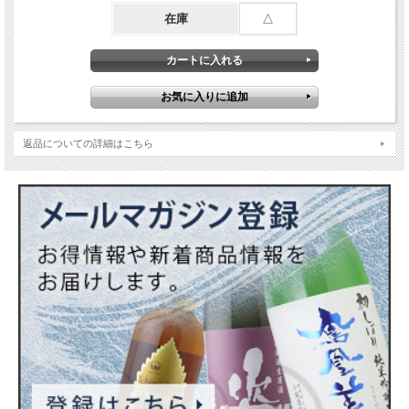
った暁にも。
在庫
△
人は飲む時、上を向く。
・分類…リキュール
・原材料…本格芋焼酎（国内製造）、食物繊維
・貯蔵方法…樽貯蔵
・蒸留方法…単式常圧蒸留
・アルコール度数…40度
返品についての詳細はこちら