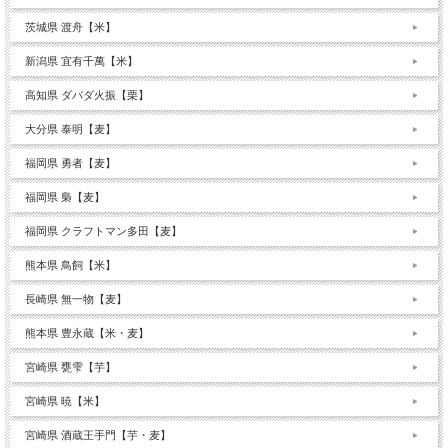
茨城県 渡舟【米】
新潟県 宜有千萬【米】
高知県 ダバダ火振【栗】
大分県 泰明【麦】
福岡県 勇者【麦】
福岡県 梟【麦】
福岡県 クラフトマン多田【麦】
熊本県 鳥飼【米】
長崎県 無一物【麦】
熊本県 豊永蔵【米・麦】
宮崎県 甕雫【芋】
宮崎県 暁【米】
宮崎県 酒蔵王手門【芋・麦】