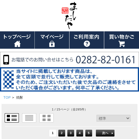
TOP
>
焼酎
1 / 15ページ
（全295件）
1
2
3
4
5
次へ