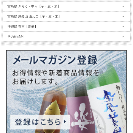
宮崎県 きろく・中々【芋・麦・米】
宮崎県 尾鈴山 山ねこ【芋・麦・米】
沖縄県 春雨【泡盛】
その他焼酎