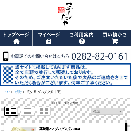
TOP
>
焼酎
>
高知県 ダバダ火振【栗】
1 / 1ページ
（全2件）
栗焼酎25° ダバダ火振720ml