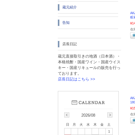
蔵元紹介
AK
粧
告知
¥1
在
店長日記
蔵元直接取引きの地酒（日本酒）・
本格焼酎・国産ワイン・国産ウイス
キー・国産リキュールの販売を行っ
ております。
店長日記はこちら >>
A
1
¥1
在庫
2026/08
日
月
火
水
木
金
土
1