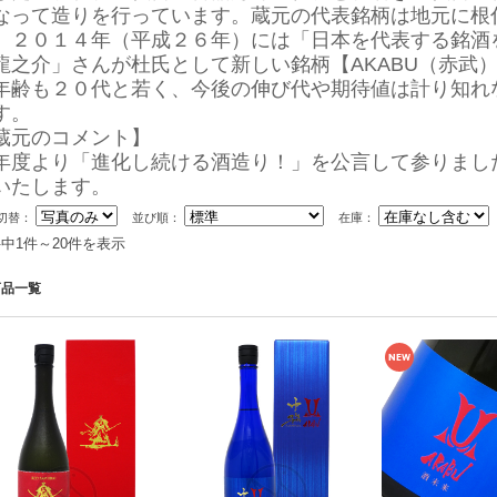
なって造りを行っています。蔵元の代表銘柄は地元に根
、２０１４年（平成２６年）には「日本を代表する銘酒
龍之介」さんが杜氏として新しい銘柄【AKABU（赤武
年齢も２０代と若く、今後の伸び代や期待値は計り知れ
す。
蔵元のコメント】
年度より「進化し続ける酒造り！」を公言して参りまし
いたします。
切替：
並び順：
在庫：
件中1件～20件を表示
商品一覧