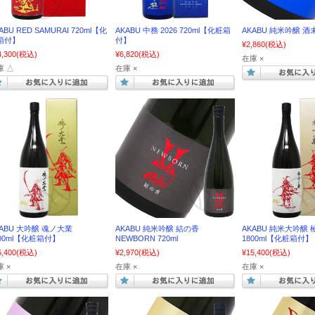
ABU RED SAMURAI 720ml【化
AKABU 中務 2026 720ml【化粧箱
AKABU 純米吟醸 酒未
箱付】
付】
¥2,860
(税込)
4,300
(税込)
¥6,820
(税込)
在庫 ×
庫 △
在庫 ×
KABU 大吟醸 魂ノ大業
AKABU 純米吟醸 結の香
AKABU 純米大吟醸
800ml【化粧箱付】
NEWBORN 720ml
1800ml【化粧箱付】
5,400
(税込)
¥2,970
(税込)
¥15,400
(税込)
 ×
在庫 ×
在庫 ×