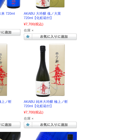
来 720ml
AKABU 大吟醸 魂ノ大業
720ml【化粧箱付】
¥7,700
(税込)
在庫 ×
 極上ノ斬
AKABU 純米大吟醸 極上ノ斬
720ml【化粧箱付】
¥7,700
(税込)
在庫 ×