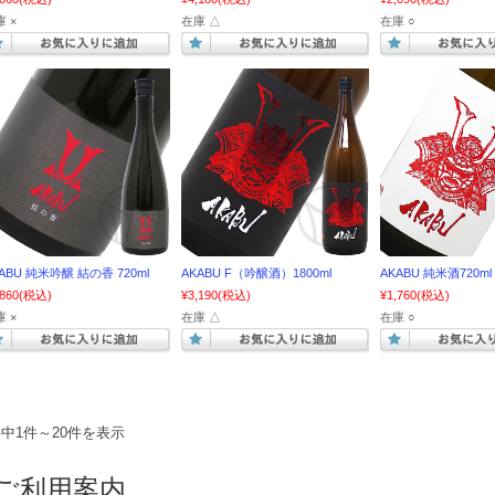
 ×
在庫 △
在庫 ○
ABU 純米吟醸 結の香 720ml
AKABU F（吟醸酒）1800ml
AKABU 純米酒720ml
,860
(税込)
¥3,190
(税込)
¥1,760
(税込)
 ×
在庫 △
在庫 ○
件中1件～20件を表示
ご利用案内