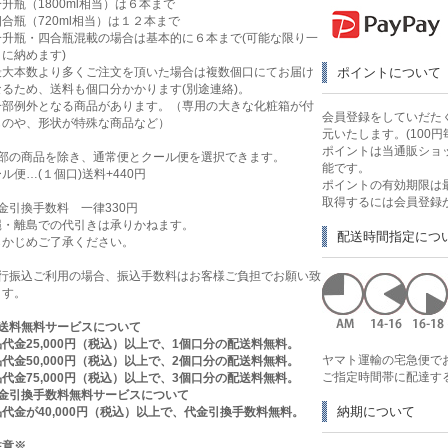
升瓶（1800ml相当）は６本まで
合瓶（720ml相当）は１２本まで
一升瓶・四合瓶混載の場合は基本的に６本まで(可能な限り一
に納めます)
最大本数より多くご注文を頂いた場合は複数個口にてお届け
ポイントについて
なるため、送料も個口分かかります(別途連絡)。
一部例外となる商品があります。（専用の大きな化粧箱が付
会員登録をしていだたく
ものや、形状が特殊な商品など）
元いたします。(100円
ポイントは当通販ショ
一部の商品を除き、通常便とクール便を選択できます。
能です。
ル便…(１個口)送料+440円
ポイントの有効期限は
取得するには会員登録
金引換手数料 一律330円
縄・離島での代引きは承りかねます。
配送時間指定につ
らかじめご了承ください。
銀行振込ご利用の場合、振込手数料はお客様ご負担でお願い致
ます。
送料無料サービスについて
代金25,000円（税込）以上で、1個口分の配送料無料。
ヤマト運輸の宅急便で
代金50,000円（税込）以上で、2個口分の配送料無料。
ご指定時間帯に配達す
代金75,000円（税込）以上で、3個口分の配送料無料。
代金引換手数料無料サービスについて
納期について
代金が40,000円（税込）以上で、代金引換手数料無料。
注意※