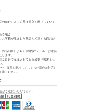
て
様の都合による返品は原則お断りしていま
ある場合
りお客様が注文した商品と相違する商品が
、商品到着日より7日以内にメール・お電話
たします。
様ご自身で返送されてもお受取り出来ませ
い。
合や、商品を開栓してしまった場合は対応し
了承ください。
て
法がご選択いただけます。