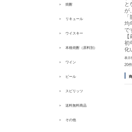
と
焼酎
が
「
リキュール
均
で
ウイスキー
【
初
本格焼酎（原料別）
化
表示
ワイン
20
ビール
スピリッツ
送料無料商品
その他