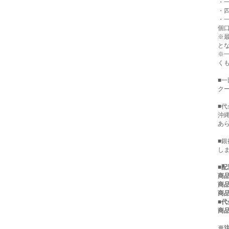
・一
・四
・
個口
※
と
※
く
■
クー
■代
沖
あ
■
し
■
配
商品
商品
商品
■
商品
※