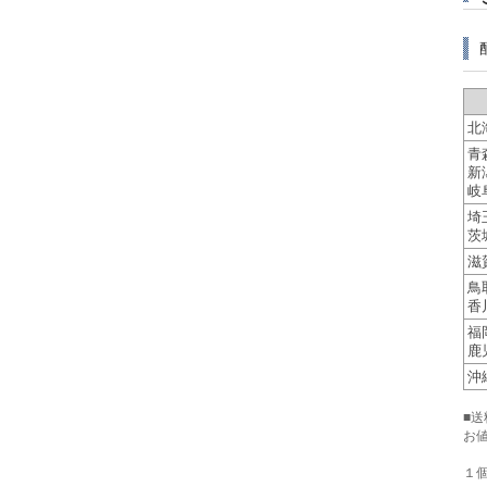
北
青
新
岐
埼
茨
滋
鳥
香
福
鹿
沖
■
お
１