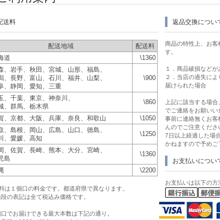
配送料
返品交換につい
商品の特性上、お客
配送地域
配送料
す。
海道
\1360
１．商品破損などが
森、岩手、秋田、宮城、山形、福島、
２．当店の過失によ
潟、長野、富山、石川、福井、山梨、
\900
届けられた場合
阜、静岡、愛知、三重
玉、千葉、東京、神奈川、
\860
上記に該当する場合
城、群馬、栃木県
でご連絡をお願いい
賀、京都、大阪、兵庫、奈良、和歌山
\1050
事前に連絡無くお客
んのでご注意くださ
取、島根、岡山、広島、山口、徳島、
\1250
7日以上経過した場
川、愛媛、高知
かねますので予めご
岡、佐賀、長崎、熊本、大分、宮崎、
\1360
児島
お支払いについ
縄
\2200
お支払いは以下の方
送料は１個口の料金です。都道府県で異なります。
値段の表記は全て税込み価格です。
個口でお届けできる最大本数は下記の通り。