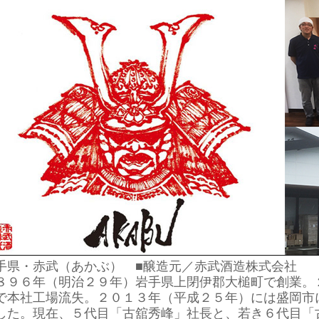
手県・赤武（あかぶ） ■醸造元／赤武酒造株式会社
８９６年（明治２９年）岩手県上閉伊郡大槌町で創業。
で本社工場流失。２０１３年（平成２５年）には盛岡市
した。現在、５代目「古舘秀峰」社長と、若き６代目「