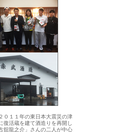
２０１１年の東日本大震災の津
に復活蔵を建て酒造りを再開し
古舘龍之介」さんの二人が中心