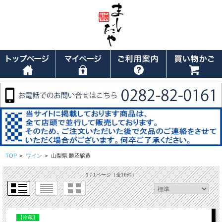
TOP
>
ワイン
>
山梨県 勝沼醸造
1 / 1ページ
（全16件）
【冷蔵】