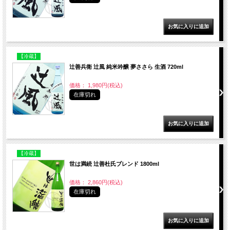
【冷蔵】
辻善兵衛 辻風 純米吟醸 夢ささら 生酒 720ml
価格： 1,980円(税込)
在庫切れ
【冷蔵】
世は満続 辻善杜氏ブレンド 1800ml
価格： 2,860円(税込)
在庫切れ