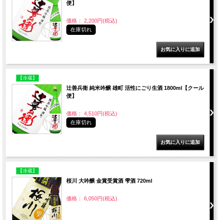
便】
価格： 2,200円(税込)
在庫切れ
【冷蔵】
辻善兵衛 純米吟醸 雄町 活性にごり生酒 1800ml【クール
便】
価格： 4,510円(税込)
在庫切れ
【冷蔵】
桜川 大吟醸 金賞受賞酒 雫酒 720ml
価格： 6,050円(税込)