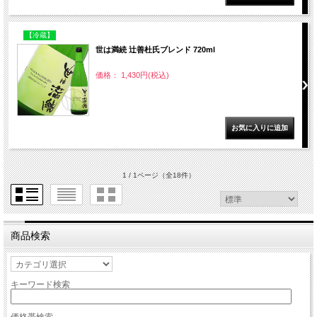
【冷蔵】
世は満続 辻善杜氏ブレンド 720ml
価格： 1,430円(税込)
1 / 1ページ
（全18件）
商品検索
キーワード検索