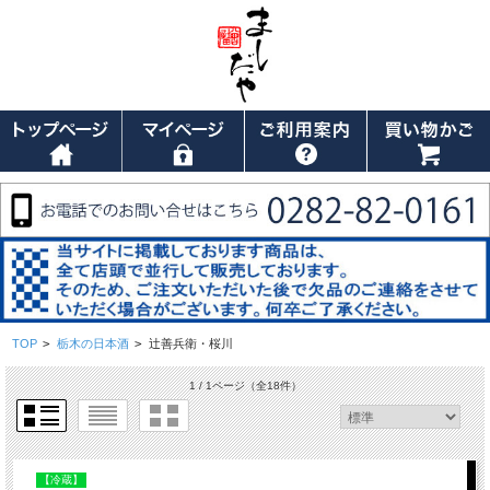
TOP
>
栃木の日本酒
>
辻善兵衛・桜川
1 / 1ページ
（全18件）
【冷蔵】