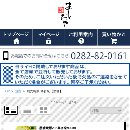
TOP
>
焼酎
>
鹿児島県 島有泉【黒糖】
1 / 1ページ
（全5件）
黒糖焼酎25° 島有泉900ml