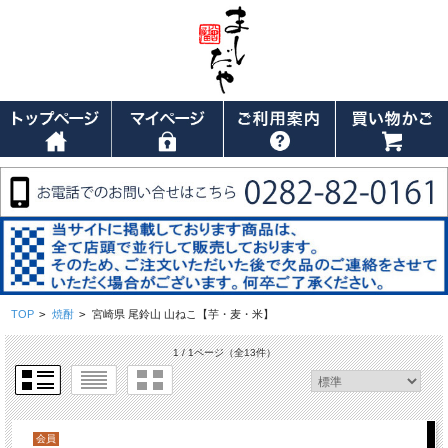
TOP
>
焼酎
>
宮崎県 尾鈴山 山ねこ【芋・麦・米】
1 / 1ページ
（全13件）
会員