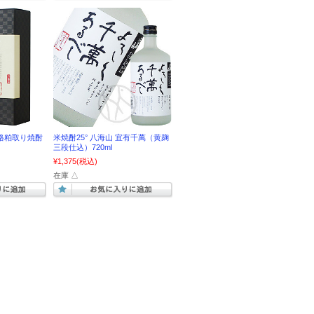
本格粕取り焼酎
米焼酎25° 八海山 宜有千萬（黄麹
三段仕込）720ml
¥1,375
(税込)
在庫 △