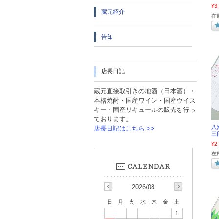
¥3
蔵元紹介
在庫
告知
店長日記
蔵元直接取引きの地酒（日本酒）・
本格焼酎・国産ワイン・国産ウイス
キー・国産リキュールの販売を行っ
ております。
八
店長日記はこちら >>
三
¥2
在庫
2026/08
日
月
火
水
木
金
土
1