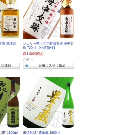
古酒 奥球磨
シェリー樽十五年貯蔵古酒 海中文
珠 720ml 【化粧箱付】
¥11,000
(税込)
在庫 △
° 1800ml
米焼酎25° 豊永蔵 1800ml