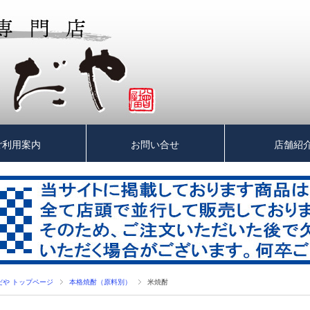
ご利用案内
お問い合せ
店舗紹
だや トップページ
本格焼酎（原料別）
米焼酎