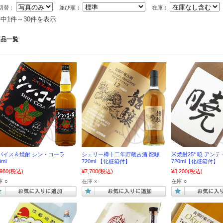
切替：
並び順：
在庫：
件中1件～30件を表示
商品一覧
パイス＆焼酎 シン・コーラ
シェリー樽十二年貯蔵古酒 龍驤
米焼酎25° 暁 アン
0ml
720ml 【化粧箱付】
720ml【化粧箱付】
,980
(税込)
¥7,700
(税込)
¥3,200
(税込)
 ○
在庫 ×
在庫 ○