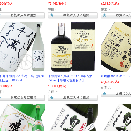
,190
(税込)
¥1,441
(税込)
¥2,882
(税込)
 ○
在庫 ○
在庫 ○
海山 米焼酎25° 宜有千萬（黄麹
米焼酎40° 月夜にこい10年古酒
米焼酎38° 月夜にこい 
段仕込）1800ml
720ml【専用化粧箱付き】
¥3,520
(税込)
,860
(税込)
¥6,600
(税込)
在庫 △
 ×
在庫 △