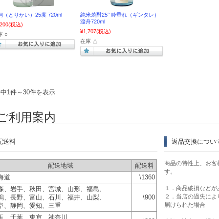
飼（とりかい）25度 720ml
純米焼酎25° 吟垂れ（ギンタレ）
渡舟720ml
,200
(税込)
¥1,707
(税込)
 ○
在庫 △
件中1件～30件を表示
ご利用案内
配送料
返品交換につい
商品の特性上、お客
配送地域
配送料
す。
海道
\1360
１．商品破損などが
森、岩手、秋田、宮城、山形、福島、
２．当店の過失によ
潟、長野、富山、石川、福井、山梨、
\900
届けられた場合
阜、静岡、愛知、三重
玉、千葉、東京、神奈川、