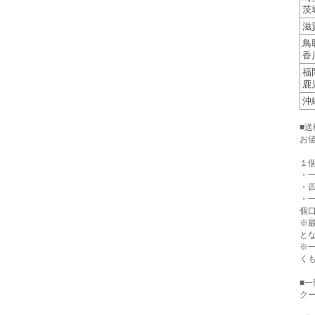
茨
滋
鳥
香
福
鹿
沖
■
お
１
・一
・四
・
個口
※
と
※
く
■
クー