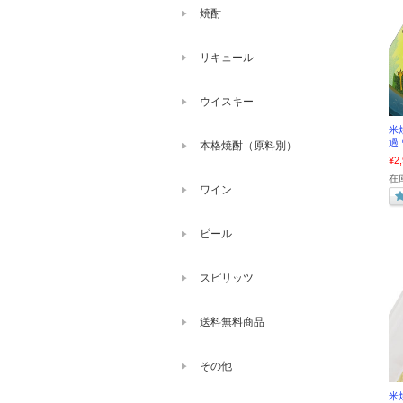
焼酎
リキュール
ウイスキー
米
過
本格焼酎（原料別）
¥2
在
ワイン
ビール
スピリッツ
送料無料商品
その他
米焼