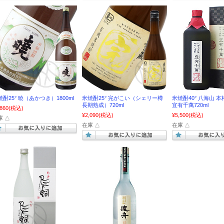
焼酎25° 暁（あかつき）1800ml
米焼酎25° 完がこい（シェリー樽
米焼酎40° 八海山 
長期熟成）720ml
宜有千萬720ml
,860
(税込)
¥2,090
(税込)
¥5,500
(税込)
庫 △
在庫 △
在庫 △