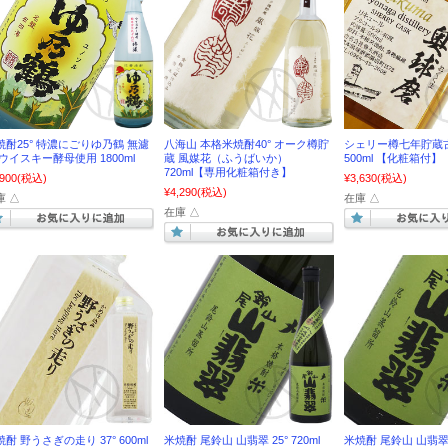
焼酎25° 特濃にごりゆ乃鶴 無濾
八海山 本格米焼酎40° オーク樽貯
シェリー樽七年貯蔵
 ウイスキー酵母使用 1800ml
蔵 風媒花（ふうばいか）
500ml 【化粧箱付】
720ml【専用化粧箱付き】
,900
(税込)
¥3,630
(税込)
¥4,290
(税込)
庫 △
在庫 △
在庫 △
酎 野うさぎの走り 37° 600ml
米焼酎 尾鈴山 山翡翠 25° 720ml
米焼酎 尾鈴山 山翡翠 25