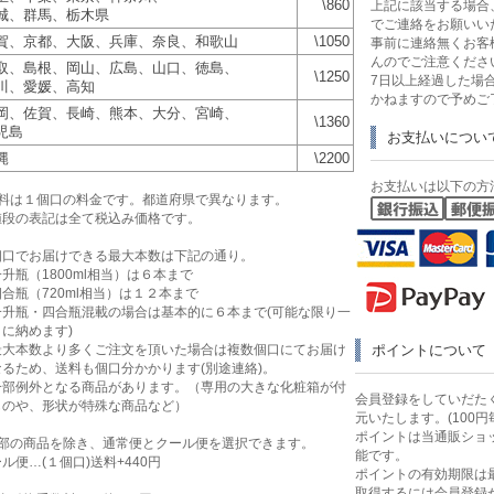
\860
上記に該当する場合
城、群馬、栃木県
でご連絡をお願いい
賀、京都、大阪、兵庫、奈良、和歌山
\1050
事前に連絡無くお客
んのでご注意くださ
取、島根、岡山、広島、山口、徳島、
\1250
7日以上経過した場
川、愛媛、高知
かねますので予めご
岡、佐賀、長崎、熊本、大分、宮崎、
\1360
児島
お支払いについ
縄
\2200
お支払いは以下の方
送料は１個口の料金です。都道府県で異なります。
値段の表記は全て税込み価格です。
個口でお届けできる最大本数は下記の通り。
升瓶（1800ml相当）は６本まで
合瓶（720ml相当）は１２本まで
一升瓶・四合瓶混載の場合は基本的に６本まで(可能な限り一
に納めます)
最大本数より多くご注文を頂いた場合は複数個口にてお届け
ポイントについて
なるため、送料も個口分かかります(別途連絡)。
一部例外となる商品があります。（専用の大きな化粧箱が付
会員登録をしていだたく
ものや、形状が特殊な商品など）
元いたします。(100円
ポイントは当通販ショ
一部の商品を除き、通常便とクール便を選択できます。
能です。
ル便…(１個口)送料+440円
ポイントの有効期限は
取得するには会員登録