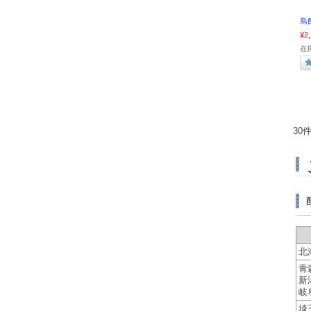
鳥
¥2
在庫
30
北
青
新
岐
埼