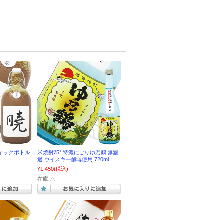
ティックボトル
米焼酎25° 特濃にごりゆ乃鶴 無濾
過 ウイスキー酵母使用 720ml
¥1,450
(税込)
在庫 △