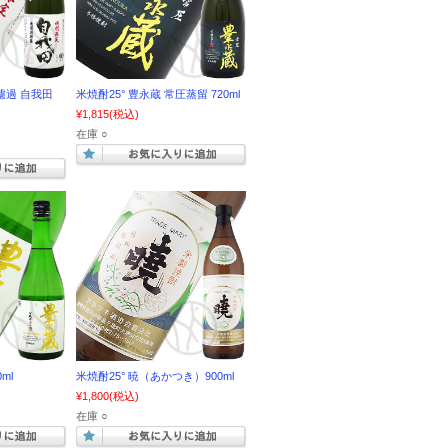
無濾過 自我田
米焼酎25° 豊永蔵 常圧蒸留 720ml
¥1,815
(税込)
在庫 ○
ml
米焼酎25° 暁（あかつき）900ml
¥1,800
(税込)
在庫 ○