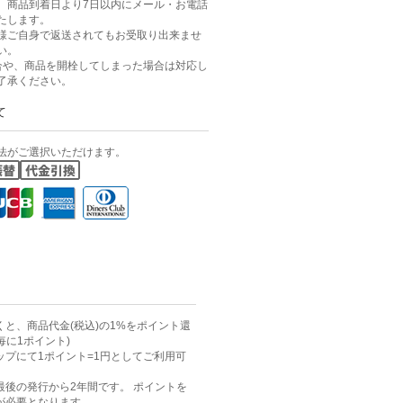
、商品到着日より7日以内にメール・お電話
たします。
様ご自身で返送されてもお受取り出来ませ
い。
合や、商品を開栓してしまった場合は対応し
了承ください。
て
法がご選択いただけます。
と、商品代金(税込)の1%をポイント還
毎に1ポイント)
ップにて1ポイント=1円としてご利用可
最後の発行から2年間です。 ポイントを
が必要となります。