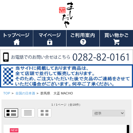
TOP
>
全国の日本酒
>
群馬県 大盃 MACHO
1 / 1ページ
（全18件）
NEW