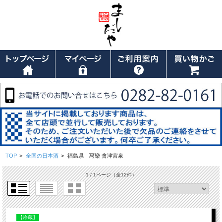
TOP
>
全国の日本酒
>
福島県 冩樂 會津宮泉
1 / 1ページ
（全12件）
【冷蔵】