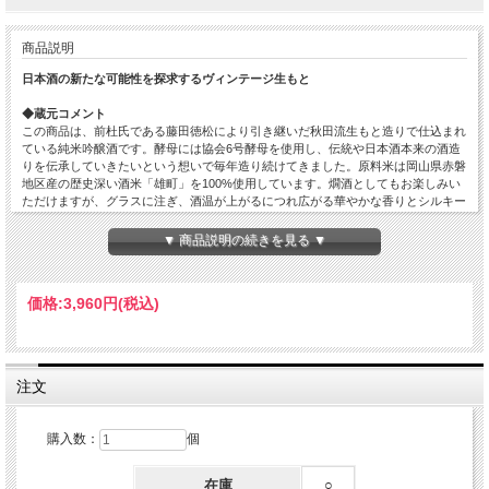
商品説明
日本酒の新たな可能性を探求するヴィンテージ生もと
◆蔵元コメント
この商品は、前杜氏である藤田徳松により引き継いだ秋田流生もと造りで仕込まれ
ている純米吟醸酒です。酵母には協会6号酵母を使用し、伝統や日本酒本来の酒造
りを伝承していきたいという想いで毎年造り続けてきました。原料米は岡山県赤磐
地区産の歴史深い酒米「雄町」を100%使用しています。燗酒としてもお楽しみい
ただけますが、グラスに注ぎ、酒温が上がるにつれ広がる華やかな香りとシルキー
タッチでなめらかな口あたりもお楽しみいただける商品です。
▼ 商品説明の続きを見る ▼
【ラベルより】
この商品は特定地域の岡山県赤磐地区の皆様と一緒に作った「雄町」を贅沢に使用
し「生もと」仕込みにて醸した「温め酒」の純米吟醸酒でございます。「生もと」
価格:
3,960円
(税込)
仕込みにより深みを増した味わいは、夏を越すことで更なるステージへと熟成され
てゆきます。グラスに注ぎ常温に近い状態にまで温まることにより、味わいの膨ら
みやお米の優しさ、日本酒だけが纏える香り、甘み、雅な質感など日本酒の素晴ら
しさを十分にお伝えできるかと存じます。また、ひと手間かけ丁寧にぬる燗にまで
温めていただくことにより一層身近に本来の姿を感じることができるかと存じま
注文
す。我々「鳳凰美田」は皆様に日本酒をもっともっと楽しんでいただきたいと考え
ており、日本酒には大きな可能性が広がっていると感じております。
購入数：
個
少し冷えた状態から常温・温燗～熱燗までの全域を考えた味わいを表現し、さらに
は燗冷まし（※１）に至るまで美味しく楽しめるよう醸し熟成させております。こ
れまでの鳳凰美田は、華やか且つフルーティーで口当たりも良く、飲み易い酒質で
在庫
○