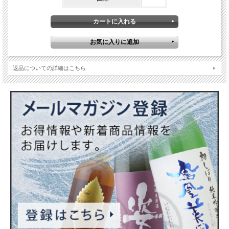
すが、この「生もと」仕込みの純米吟醸に限っては真逆の酒質で、米の旨みや雄町
米の力強さを前面に出した酒質です。常温のまま飲んでも良いですが、ぜひとも燗
に付けて（温めて）このお酒の秘めたパワーを引き出してお楽しみください。１杯
目よりも２杯目。２杯目よりも３杯目と杯を重ねる毎に深い味わいが感じられま
す。旬の肴をつまみながらゆっくり飲みたい。
（※１）燗冷ましとは？
燗に付けて温めたお酒が、冷めてしまって元の温度に戻ることです。造りの粗悪な
返品についての詳細はこちら
日本酒は、だいたいバランスが崩れてまずくなります。醸造アルコール添加の日本
酒も燗冷ましだと美味しくなくなる傾向にあります。燗冷ましで美味しい日本酒
は、長期熟成（数年間）させても素晴らしく美味しいです。
・原材料…米(国産)・米こうじ(国産米)
・原料米…岡山県赤磐地区産雄町100%
・精米歩合…55%
・日本酒度…+1
・仕込み…秋田流生もと改良型
・アルコール分…16%