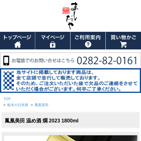
TOP
>
栃木の日本酒
>
鳳凰美田
鳳凰美田 温め酒 燗 2023 1800ml