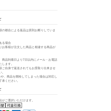
て
様の都合による返品は原則お断りしていま
ある場合
りお客様が注文した商品と相違する商品が
、商品到着日より7日以内にメール・お電話
たします。
様ご自身で返送されてもお受取り出来ませ
い。
合や、商品を開栓してしまった場合は対応し
了承ください。
て
法がご選択いただけます。