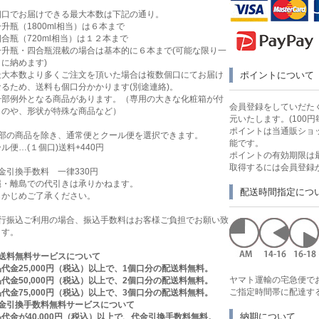
個口でお届けできる最大本数は下記の通り。
升瓶（1800ml相当）は６本まで
合瓶（720ml相当）は１２本まで
一升瓶・四合瓶混載の場合は基本的に６本まで(可能な限り一
に納めます)
最大本数より多くご注文を頂いた場合は複数個口にてお届け
ポイントについて
なるため、送料も個口分かかります(別途連絡)。
一部例外となる商品があります。（専用の大きな化粧箱が付
会員登録をしていだたく
ものや、形状が特殊な商品など）
元いたします。(100円
ポイントは当通販ショ
一部の商品を除き、通常便とクール便を選択できます。
能です。
ル便…(１個口)送料+440円
ポイントの有効期限は
取得するには会員登録
金引換手数料 一律330円
縄・離島での代引きは承りかねます。
配送時間指定につ
らかじめご了承ください。
銀行振込ご利用の場合、振込手数料はお客様ご負担でお願い致
ます。
送料無料サービスについて
代金25,000円（税込）以上で、1個口分の配送料無料。
ヤマト運輸の宅急便で
代金50,000円（税込）以上で、2個口分の配送料無料。
ご指定時間帯に配達す
代金75,000円（税込）以上で、3個口分の配送料無料。
代金引換手数料無料サービスについて
納期について
代金が40,000円（税込）以上で、代金引換手数料無料。