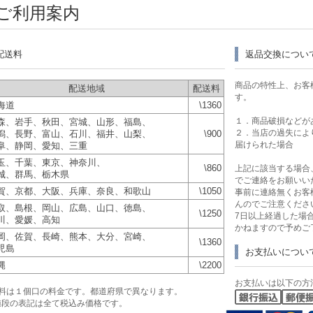
ご利用案内
配送料
返品交換につい
商品の特性上、お客
配送地域
配送料
す。
海道
\1360
１．商品破損などが
森、岩手、秋田、宮城、山形、福島、
２．当店の過失によ
潟、長野、富山、石川、福井、山梨、
\900
届けられた場合
阜、静岡、愛知、三重
玉、千葉、東京、神奈川、
\860
上記に該当する場合
城、群馬、栃木県
でご連絡をお願いい
賀、京都、大阪、兵庫、奈良、和歌山
\1050
事前に連絡無くお客
んのでご注意くださ
取、島根、岡山、広島、山口、徳島、
\1250
7日以上経過した場
川、愛媛、高知
かねますので予めご
岡、佐賀、長崎、熊本、大分、宮崎、
\1360
児島
お支払いについ
縄
\2200
お支払いは以下の方
送料は１個口の料金です。都道府県で異なります。
値段の表記は全て税込み価格です。