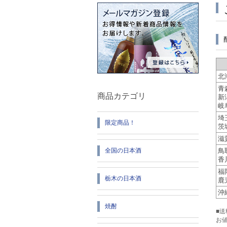
北
青
商品カテゴリ
新
岐
埼
限定商品！
茨
滋
全国の日本酒
鳥
香
福
栃木の日本酒
鹿
沖
焼酎
■
お