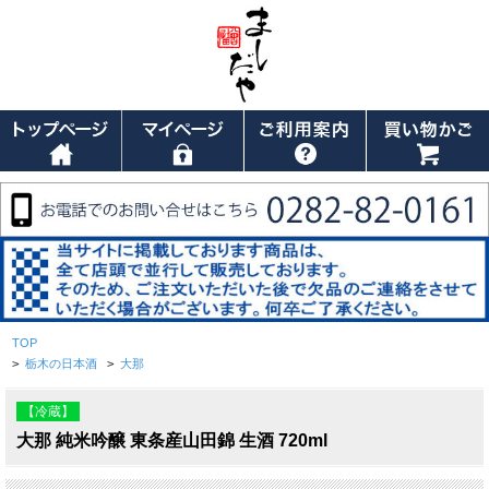
TOP
>
栃木の日本酒
>
大那
【冷蔵】
大那 純米吟醸 東条産山田錦 生酒 720ml