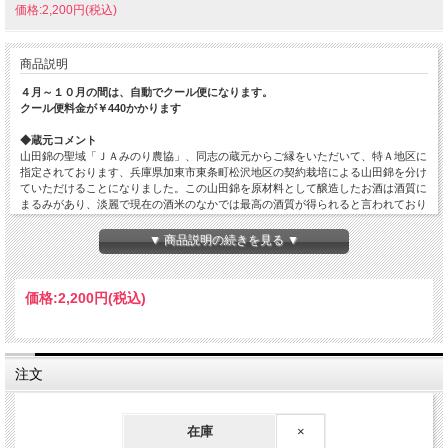
価格:2,200円(税込)
商品説明
４月～１０月の間は、自動でクール便になります。
クール便料金が￥440かかります
◆蔵元コメント
山田錦の聖域「ＪＡみのり農協」、同志の蔵元からご縁をいただいて、特Ａ地区に
指定されております、兵庫県加東市東条町松沢地区の契約栽培による山田錦を分け
ていただけることになりました。この山田錦を原材料として醸造したお酒は酒質に
まるみがあり、淡麗で現在の酒米のなかでは最高の酒質が得られると言われており
ます。750kg仕込みで丁寧に醸された、上質の含み香と奥行きのある味わいをご堪
能いただけるお酒に仕上がっております。旨味を消さない程度の加水をしてから
▼ 商品説明の続きを見る ▼
「無濾過生酒」で販売いたします。
原材料…米（国産）・米こうじ（国産米）
価格:
2,200円
(税込)
原料米…東条産 山田錦
精米歩合…50%
日本酒度…-1
酸度…1.4
アミノ酸度…
注文
使用酵母…明利小川+M-310
アルコール度数…16.1%
在庫
×