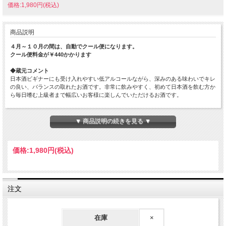
価格:1,980円(税込)
商品説明
４月～１０月の間は、自動でクール便になります。
クール便料金が￥440かかります
◆蔵元コメント
日本酒ビギナーにも受け入れやすい低アルコールながら、深みのある味わいでキレ
の良い、バランスの取れたお酒です。非常に飲みやすく、初めて日本酒を飲む方か
ら毎日嗜む上級者まで幅広いお客様に楽しんでいただけるお酒です。
◆ましだやコメント
甘酸っぱくて旨み豊かな味わいが特徴です。芳醇な風味でしっかりボディ感がある
▼ 商品説明の続きを見る ▼
ので、濃厚な味わいの料理にも合わせやすいです。チキンのクリーム煮や、アンチ
ョビとキノコのソテーなどが良く合うでしょう。
価格:
1,980円
(税込)
原材料…米（国産）・米こうじ（国産米）
原料米…国産米
精米歩合…非公開
日本酒度…
酸度…
注文
アミノ酸度…
使用酵母…
アルコール度数…13%
在庫
×