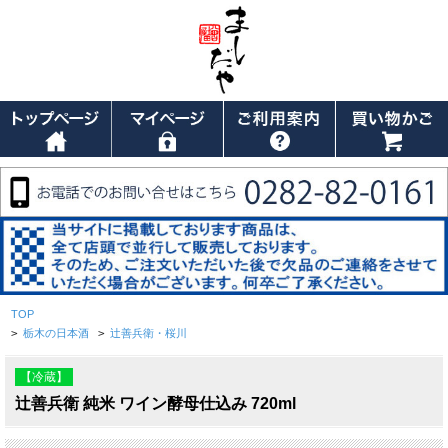
TOP
>
栃木の日本酒
>
辻善兵衛・桜川
【冷蔵】
辻善兵衛 純米 ワイン酵母仕込み 720ml