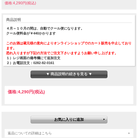
価格:4,290円(税込)
商品説明
４月～１０月の間は、自動でクール便になります。
クール便料金が￥440かかります
このお酒は蔵元様の意向によりオンラインショップでのカート販売を中止しており
ます。
恐れ入りますが下記の方法でご注文下さいますようお願い申し上げます。
１）レジ画面の備考欄にて追加注文
２）お電話注文：0282-82-0161
◆ましだやコメント
▼ 商品説明の続きを見る ▼
約400年の歴史を持つ富山県最古の酒蔵、林酒造場の代表的かつ新鋭ブランドが
「林（はやし）」です。シリーズは全て純米仕込み。厳選された産地の酒米100%
で醸されるのが特徴です。本品は富山県産の五百万石を使用。上品に香り立つ吟香
価格:
4,290円
(税込)
はフルーティーな印象で、充実感のある旨味に加えみずみずしい質感の酸が全体を
まとめます。含み香にはグリーンをイメージする清涼な風味があり、食中酒として
幅広い料理とのペアリングが期待できます。
原材料…米（国産）・米こうじ（国産米）
原料米…富山県産 五百万石
精米歩合…55%
日本酒度…+2
酸度…1.7
返品についての詳細はこちら
アミノ酸度…