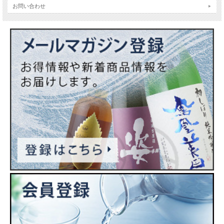
使用酵母…協会901号
お問い合わせ
アルコール度数…16%