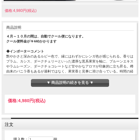
価格:4,980円(税込)
商品説明
４月～１０月の間は、自動でクール便になります。
クール便料金が￥440かかります
◆インポーターコメント
艶やかさと深みのあるルビー色で、縁にはわずかにレンガ色が感じられる。香りは
プラム、カシス、ダークチェリーといった濃厚な黒系果実を軸に、プルーンエキス
やラムレーズン、ダークチョコレートなど甘やかなアロマが印象的に立ち昇る。樽
由来のバニラ香もあるが過剰ではなく、果実香と見事に溶け合っている。時間の経
過と共になめし革や湿った土、野性味のある複雑なニュアンスが表れ、リコリス、
シナモン、タイムやローズマリーといったハーブ・スパイスも加わり、香りの奥行
▼ 商品説明の続きを見る ▼
きはさらに増してゆく。口に含むとフルボディで骨格のしっかりした力強い味わい
が広がり、タンニンは豊富ながら熟成によって液体に溶け込んでおり、舌触りはな
めらか。強いミネラル感と塩味がアフターを引き締め、締まりのある余韻へとつな
価格:
4,980円
(税込)
がる。ボリューム感のあるお肉料理と好相性。
・生産地…イタリア
・タイプ…赤ワイン
・品種…アリアニコ
注文
・ヴィンテージ…2016年
・容量…750ml
購入数：
個