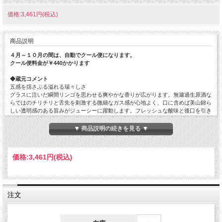
価格:3,461円(税込)
商品説明
４月～１０月の間は、自動でクール便になります。
クール便料金が￥440かかります
◆蔵元コメント
五感を揺さぶる溢れる瑞々しさ
グラスに注いだ瞬間リンゴを思わせる爽やかな香りが広がります。無濾過生原酒な
らではのチリチリと舌先を刺激する微細なガス感が心地よく、口に含めば美山錦ら
しい透明感のある旨みがジューシーに躍動します。フレッシュな酸味と後口を引き
締める程よい苦みのバランスが絶妙。
▼ 商品説明の続きを見る ▼
◆ましだやコメント
果実味とフレッシュな質感が非常によく噛み合った一本です。旨み・甘み・酸・苦
みのバランスが良く、冷酒でいただくととても美味しいです。
価格:
3,461円
(税込)
原材料…米（国産）・米こうじ（国産米）
原料米…美山錦
精米歩合…60%
日本酒度…
注文
酸度…
アミノ酸度…
使用酵母…
アルコール度数…16%