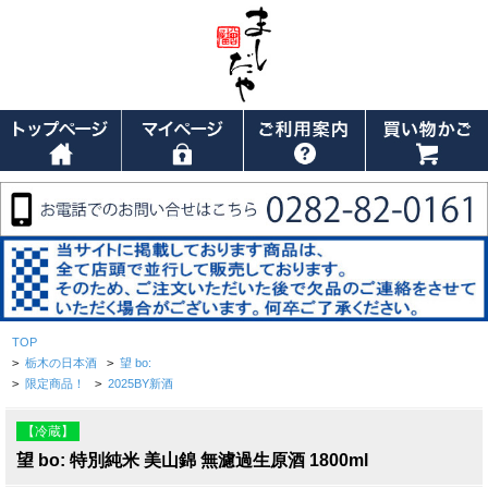
TOP
>
栃木の日本酒
>
望 bo:
>
限定商品！
>
2025BY新酒
【冷蔵】
望 bo: 特別純米 美山錦 無濾過生原酒 1800ml