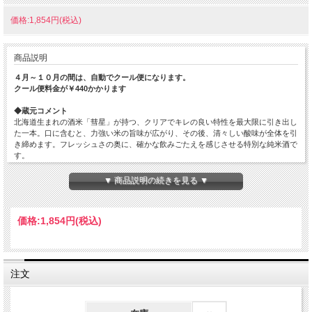
価格:1,854円(税込)
商品説明
４月～１０月の間は、自動でクール便になります。
クール便料金が￥440かかります
◆蔵元コメント
北海道生まれの酒米「彗星」が持つ、クリアでキレの良い特性を最大限に引き出し
た一本。口に含むと、力強い米の旨味が広がり、その後、清々しい酸味が全体を引
き締めます。フレッシュさの奥に、確かな飲みごたえを感じさせる特別な純米酒で
す。
冷やして飲めば生原酒らしい微発泡感と、繰り上げシャープなキレが際立ちます。
▼ 商品説明の続きを見る ▼
爽快なのど腰を楽しみたいときに最適です。
少し温度を上げると、米の旨味と芳醇なコクがふくよかに開き、より深い味わいを
価格:
1,854円
(税込)
お楽しみいただけます。
◆ましだやコメント
彗星！良い名前の酒米ですよね。雑味が少ないうえに甘味や旨みが良く出る印象が
あります。この酒もそんな感じの味わいで、無濾過生原酒ならではのフレッシュ＆
注文
ジューシーな飲み応えが素晴らしい。フレッシュなまま旬の食材と合わせて楽しみ
たいですね。
原材料…米（国産）・米こうじ（国産米）