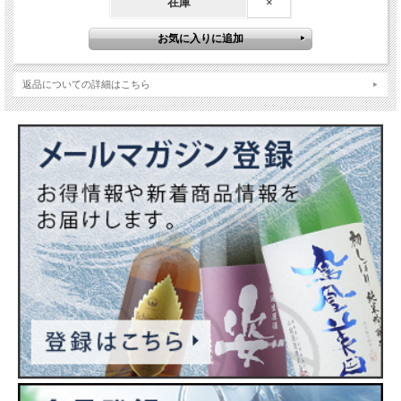
在庫
×
原料米…彗星
精米歩合…60%
日本酒度…
酸度…
アミノ酸度…
返品についての詳細はこちら
使用酵母…
アルコール度数…16%