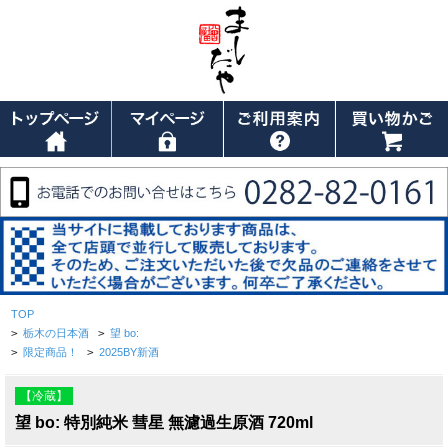
TOP
>
栃木の日本酒
>
望 bo:
>
限定商品！
>
2025BY新酒
【冷蔵】
望 bo: 特別純米 彗星 無濾過生原酒 720ml