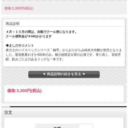
価格:3,300円(税込)
商品説明
４月～１０月の間は、自動でクール便になります。
クール便料金が￥440かかります
◆ましだやコメント
東力士のハイスペックシリーズ「極雫」からおりがらみ純米大吟醸が発売となりま
した。製造数量わずか400本のみ。極少超限定出荷のお酒です。香り高く、旨味芳
醇、飲みごたえのあるリッチな一本です。
原材料…米（国産）・米こうじ（国産米）
原料米…五百万石
▼ 商品説明の続きを見る ▼
精米歩合…50%
日本酒度…-
酸度…-
価格:
3,300円
(税込)
アミノ酸度…-
使用酵母…M310
アルコール度数…16%
注文