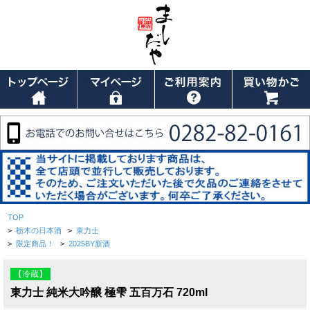
TOP
>
栃木の日本酒
>
東力士
>
限定商品！
>
2025BY新酒
【冷蔵】
東力士 純米大吟醸 極雫 五百万石 720ml