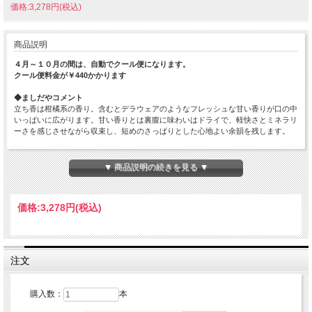
価格:3,278円(税込)
商品説明
４月～１０月の間は、自動でクール便になります。
クール便料金が￥440かかります
◆ましだやコメント
立ち香は柑橘系の香り。含むとデラウェアのようなフレッシュな甘い香りが口の中
いっぱいに広がります。甘い香りとは裏腹に味わいはドライで、軽快さとミネラリ
ーさを感じさせながら収束し、短めのさっぱりとした心地よい余韻を残します。
この商品コンセプトは【プロ向けの扱いやすい商品】です。光栄菊はスポット商品
ばかりで価格もバラバラ、飲食店だと使いにくいという声がありました。そこで定
▼ 商品説明の続きを見る ▼
番商品として、特定名称も表記した本品が開発されました。仕入れの際はご相談い
ただけましたら幸いです。
価格:
3,278円
(税込)
原材料…米(国産)・米こうじ(国産米)
原料米…都度変わります
精米歩合…60%
日本酒度…非公開
酸度…非公開
注文
アミノ酸度…非公開
使用酵母…非公開
アルコール度数…14%
購入数：
本