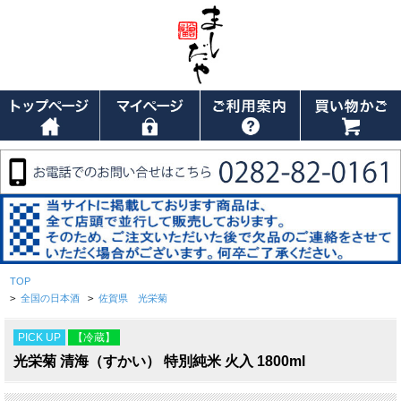
TOP
>
全国の日本酒
>
佐賀県 光栄菊
PICK UP
【冷蔵】
光栄菊 清海（すかい） 特別純米 火入 1800ml