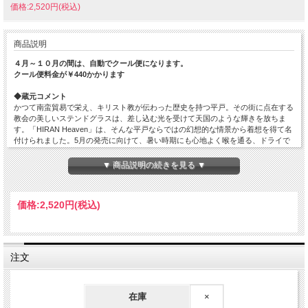
価格:2,520円(税込)
商品説明
４月～１０月の間は、自動でクール便になります。
クール便料金が￥440かかります
◆蔵元コメント
かつて南蛮貿易で栄え、キリスト教が伝わった歴史を持つ平戸。その街に点在する
教会の美しいステンドグラスは、差し込む光を受けて天国のような輝きを放ちま
す。「HIRAN Heaven」は、そんな平戸ならではの幻想的な情景から着想を得て名
付けられました。5月の発売に向けて、暑い時期にも心地よく喉を通る、ドライで
爽快な味わいを目指しました。グラスに注げば、きめ細やかな泡が立ち上り、まる
でステンドグラスの光のようにきらめきます。ドライな口当たりと強めの炭酸がも
▼ 商品説明の続きを見る ▼
たらす、天にも昇るような開放感をお楽しみください。
今季の「Heaven」は爽快なのど越しと鮮烈な柑橘感をテーマに醸しました。従来
価格:
2,520円
(税込)
よりご好評いただいている「大人のアクエリアス」のような圧倒的な飲みやすさは
そのままに、さらに磨きをかけ、まるで搾りたての柑橘を思わせる洗練された果実
味を目指しました。
単に甘酸っぱいだけでなく、飛鸞の真骨頂である「心地よい苦み」がアクセントと
注文
なり、次の一杯を誘う仕上がりとなっております。これまで以上に進化した
Heavenを、是非ご期待ください。
◆ましだやコメント
在庫
×
爽快なガス感とフルーティーな香り・味わい。ほのかに甘酸っぱさを感じ、果皮の