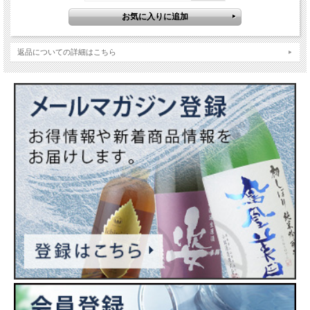
様なほろ苦さがバランスを整えます。口当たり軽く飲み応えもあり、スッキリキレ
る。現代の日本酒らしいモダンな味わいです。伝統的な生もと仕込みを昇華したと
言える作りの良さで、日本酒業界の新時代を切り開きます。
返品についての詳細はこちら
原材料…米（国産）・米こうじ（国産米）
原料米…山田錦
精米歩合…スペック非公開
日本酒度…非公開
酸度…非公開
アミノ酸度…非公開
使用酵母…非公開
アルコール度数…14%（原酒）