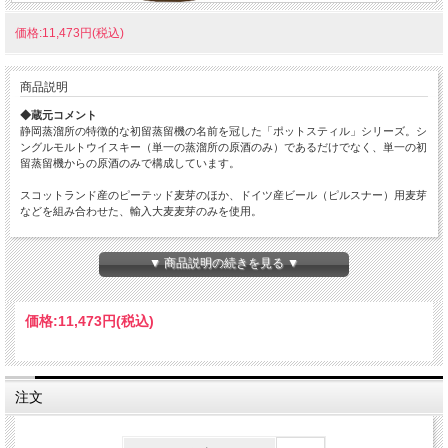
価格:11,473円(税込)
商品説明
◆蔵元コメント
静岡蒸溜所の特徴的な初留蒸留機の名前を冠した「ポットスティル」シリーズ。シ
ングルモルトウイスキー（単一の蒸溜所の原酒のみ）であるだけでなく、単一の初
留蒸留機からの原酒のみで構成しています。
スコットランド産のピーテッド麦芽のほか、ドイツ産ビール（ピルスナー）用麦芽
などを組み合わせた、輸入大麦麦芽のみを使用。
ほのかなスモーキーさと直火蒸留による心地よい香ばしさ。「ポットスティル」シ
リーズでは最も骨太で 重厚感のある仕上がりです。
▼ 商品説明の続きを見る ▼
＜蒸留機Ｗ＞
地元産間伐材を燃やした800℃にも及ぶ高温での蒸留で、原酒にボディの厚みや香
価格:
11,473円
(税込)
ばしさ、芳醇なテクスチャーをもたらします。
【商品概要】
■アルコール分…55.5%
■容量…500ml
注文