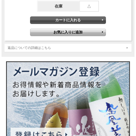
【データ】
在庫
△
酒類品目：ウイスキー
カスクタイプ：バレル
ALC度数：55.8度
蒸留年：2009年
生産本数：273本
内容量：700ml
返品についての詳細はこちら