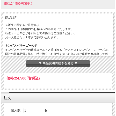
価格:24,500円(税込)
商品説明
※販売に関するご注意事項
この商品は日本国内のお客様へのみ販売いたします。
転送サービスなどを利用しての輸出はご遠慮ください。
お一人様当たり１本まで販売いたします。
キングスバリー ゴールド
キングスバリー社の通称ゴールドと呼ばれる「カスクストレングス」シリーズは、
同社の最高品質を誇り、特に際立った個性を持った樽のみが厳選され樽出しでボト
リングされています。
▼ 商品説明の続きを見る ▼
ボウモア 16年
ビンテージ「2009～2012年」が限定入荷いたしました。本品は中間となる2009年
ビンテージです。アイラの女王と呼ばれるボウモアは、優美な香りとインパクトあ
価格:
24,500円
(税込)
るピートが特徴です。是非コレクションに加えてみてはいかがでしょうか。
テイスティングノート
■香り：さわやかな海の香りに魅力的なシトラスフルーツ。
注文
■味わい：最初はドライなスパイスの風味、それからおだやかなピート。
購入数：
個
■フィニッシュ：繊細なフェノールのニュアンスの中にかすかなスモーク。