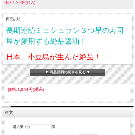
価格:1,944円(税込)
商品説明
長期連続ミュシュラン３つ星の寿司
屋が愛用する絶品醤油！
日本、小豆島が生んだ絶品！
この醤油を味わえる我々は幸せで
▼ 商品説明の続きを見る ▼
す…！
自分へのご褒美に！
価格:
1,944円
(税込)
菊醤（つるびしお）
あっさりしたキレと旨み
注文
原材料にこだわった濃口醤油
「菊醤」は原料にこだわり、あっさりとしたキレのある旨みと、口の中でほんのり
香る甘みとコクを引き出した正統派のお醤油です。原料には旨み成分が強い大粒の
「丹波黒豆」、小麦はうどんの本場、香川県産の「さぬきの夢2009」を使用しま
購入数：
個
した。あっさり目の味に加え、高貴な香りと端麗な色も特徴なことから、かけ醤油