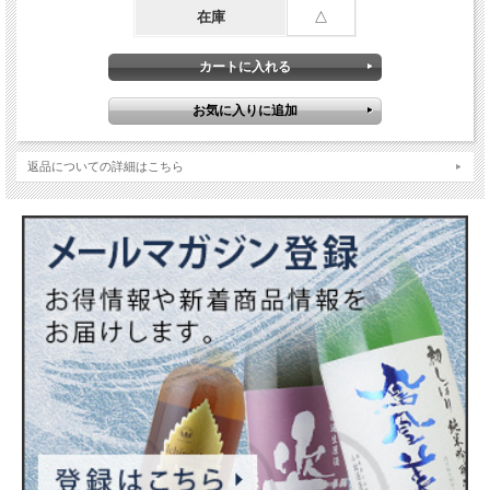
としてはもちろん、野菜の煮物など、色を奇麗に仕上げたいお料理にも最適です。
在庫
△
※ヤマロク醤油の公式サイトより抜粋
◆ましだやコメント
甘味と鮮やかなキレの良さを感じます。再仕込み醤油ならではの旨味にキレと透明
感が鮮烈で、香りも華やかな印象です。青い野菜のおひたしに使うかけ醤油として
最も適しているように思います。
【商品内容】
原材料：大豆、小麦、塩、小豆島の澄んだ水と空気
返品についての詳細はこちら
内容量：500ml
賞味期限：2027,12,19