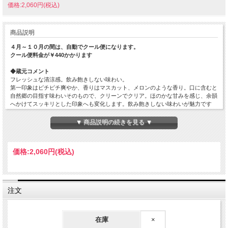
価格:2,060円(税込)
商品説明
４月～１０月の間は、自動でクール便になります。
クール便料金が￥440かかります
◆蔵元コメント
フレッシュな清涼感。飲み飽きしない味わい。
第一印象はピチピチ爽やか、香りはマスカット、メロンのような香り。口に含むと
自然郷の目指す味わいそのもので、クリーンでクリア。ほのかな甘みを感じ、余韻
へかけてスッキリとした印象へも変化します。飲み飽きしない味わいが魅力です
ね。
▼ 商品説明の続きを見る ▼
原材料…米（国産）・米こうじ（国産米）
原料米…福島県産 夢の香100%
精米歩合…60%
価格:
2,060円
(税込)
日本酒度…-4
酸度…-
アミノ酸度…-
使用酵母…-
アルコール度数…15%
注文
在庫
×