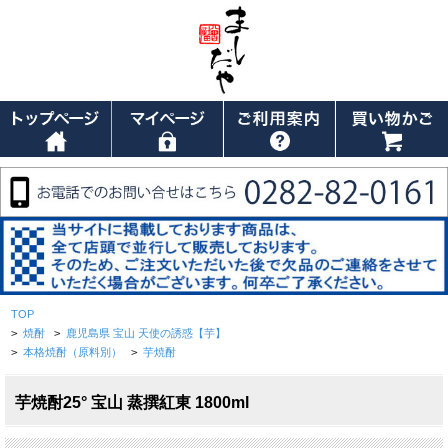
TOP
>
焼酎
>
鹿児島県 宝山 天使の誘惑【芋】
>
本格焼酎（原料別）
>
芋焼酎
芋焼酎25° 宝山 蒸撰紅東 1800ml