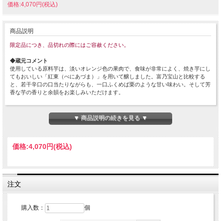
価格:4,070円(税込)
商品説明
限定品につき、品切れの際にはご容赦ください。
◆蔵元コメント
使用している原料芋は、淡いオレンジ色の果肉で、食味が非常によく、焼き芋にし
てもおいしい「紅東（べにあづま）」を用いて醸しました。富乃宝山と比較する
と、若干辛口の口当たりながらも、一口ふくめば栗のような甘い味わい。そして芳
香な芋の香りと余韻をお楽しみいただけます。
◆ましだやコメント
原料イモが持つ特性の発露を最大にまで高め、イモ品種の差による味わのちがいを
▼ 商品説明の続きを見る ▼
楽しむシリーズ「蒸撰 酒精乃雫」。当シリーズに含まれる焼酎は全て、酵母や麹
菌の種類、はては蒸留方法まで、仕込みの一切を画一化。原料芋の違いだけで味を
表現しているから、違いが分かりやすいのです。
価格:
4,070円
(税込)
・原材料名…薩摩芋(紅東)・米麹(国産米)
・アルコール度数…25度
注文
購入数：
個