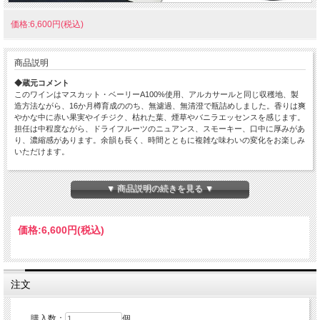
価格:6,600円(税込)
商品説明
◆蔵元コメント
このワインはマスカット・ベーリーA100%使用、アルカサールと同じ収穫地、製
造方法ながら、16か月樽育成ののち、無濾過、無清澄で瓶詰めしました。香りは爽
やかな中に赤い果実やイチジク、枯れた葉、煙草やバニラエッセンスを感じます。
担任は中程度ながら、ドライフルーツのニュアンス、スモーキー、口中に厚みがあ
り、濃縮感があります。余韻も長く、時間とともに複雑な味わいの変化をお楽しみ
いただけます。
◆ましだやコメント
イチゴジャムのようにキャッチーな香りと、程よいタンニンが口当たり優しい赤ワ
▼ 商品説明の続きを見る ▼
インです。フルーティーさとワインらしい飲みごたえのバランスが良く、幅広い料
理とのペアリングを楽しめると思います。
価格:
6,600円
(税込)
収穫年:2022年
色:赤
ぶどう品種:マスカット・ベーリーA
栽培地:山梨県
アルコール度数:11.5%
注文
容量:750ml
購入数：
個