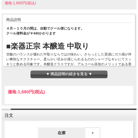
価格:1,680円(税込)
商品説明
４月～１０月の間は、自動でクール便になります。
クール便料金が￥440かかります
■楽器正宗 本醸造 中取り
甘酸のバランスが優れた中取りならではの味わい。さらっとした質感にガス感が伴
い爽快なテクスチャー。柔らかい甘みが感じられるもののシャープなキレにてスッ
キリと飲める印象です。本醸造クラスですが、アルコール添加のメリットである香
り立ちとキレの良さが表現されておりフルーティーな味わいです。嫌味のある酒っ
▼ 商品説明の続きを見る ▼
ぽさは感じられませんので、アル添酒に嫌悪感のある方も一献の価値がございま
す。かなりお値打ちな価格も、日々の晩酌酒としては見逃せないポイントですよ
ね。
価格:
1,680円
(税込)
■About - 楽器正宗
発見と感動。日々を楽しむ
注文
明治期より矢吹が原周辺は、御料地が多く点在し渡り鳥が飛来する御猟場として皇
族や軍人が頻繁に訪れていました。
在庫
×
『楽器正宗』の名前は、大正年間二代目代吉の時、朝香宮様が当地を来訪した際、