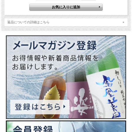
大木代吉本店の酒を所望され大変気に入り、その時随行していた宮内庁の雅楽師で
君が代の作曲者とされる奥好義（おく よしいさ）が「酒造りも楽器を奏でること
も、元は同じく神様への捧げ物」と言われたことに由来しています。二代目代吉
は、醤油屋から分家したこの酒蔵を発展させ、酒造りでも既成概念を打ち破る斬新
なアイデアで大木代吉本店の基礎を作りました。
返品についての詳細はこちら
『楽器正宗』は、そんな二代目代吉の志を受け継ぐ醸造文化を進化した酒です。華
やかで香味に優れた淡麗な本醸造。ジューシーで甘さと酸味のバランスに優れた芳
醇な純米酒。ひとりで飲むもよし、仲間と楽しみながら飲むもよし、魚にも肉にも
よく合い毎日飲んでも飲み飽きない、好みの曲を聞くように暮らしに潤いを与えて
くれる酒です。
原材料…米（国産）・米こうじ（国産米）・醸造アルコール
原料米…福島県産 夢の香100%
精米歩合…(麹)60%・(掛)70%
日本酒度…-
酸度…-
アミノ酸度…-
使用酵母…-
アルコール度数…16%