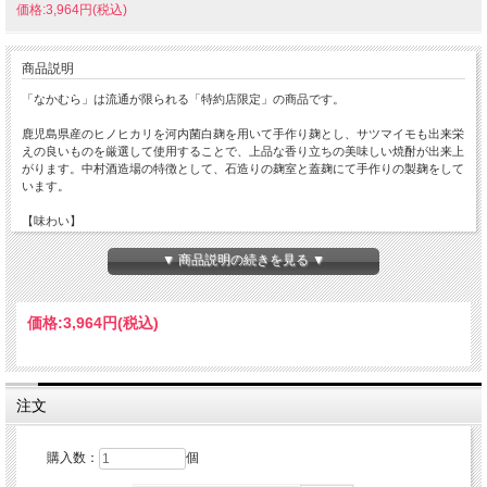
価格:3,964円(税込)
商品説明
「なかむら」は流通が限られる「特約店限定」の商品です。
鹿児島県産のヒノヒカリを河内菌白麹を用いて手作り麹とし、サツマイモも出来栄
えの良いものを厳選して使用することで、上品な香り立ちの美味しい焼酎が出来上
がります。中村酒造場の特徴として、石造りの麹室と蓋麹にて手作りの製麹をして
います。
【味わい】
米こうじがしっかりしているからこそ実現できる、力強くも上品な風味が見事な逸
品。しっかりと旨味や含み香を主張し、まろやかでありながらドライ、芳醇であり
▼ 商品説明の続きを見る ▼
ながらクリアな飲み心地。オンザロック・水割りでガツンとした味わいを楽しめ、
お湯割りにすると香り立ちを引き立たせ、味わいも伸び良くリッチなテイストを楽
しめます。
価格:
3,964円
(税込)
原材料 : 甘藷（黄金千貫）・米麹
麹菌 : 白麹
アルコール度数 : 25%
注文
購入数：
個