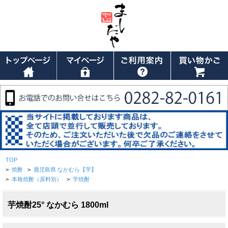
TOP
>
焼酎
>
鹿児島県 なかむら【芋】
>
本格焼酎（原料別）
>
芋焼酎
芋焼酎25° なかむら 1800ml