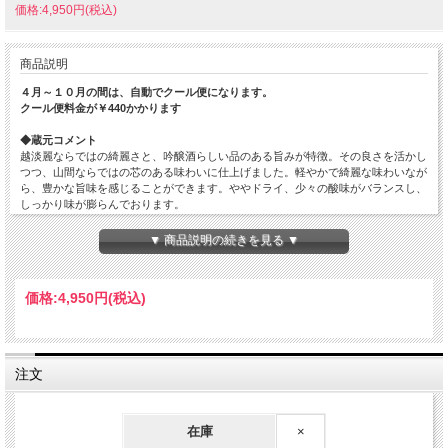
価格:4,950円(税込)
商品説明
４月～１０月の間は、自動でクール便になります。
クール便料金が￥440かかります
◆蔵元コメント
越淡麗ならではの綺麗さと、吟醸酒らしい品のある旨みが特徴。その良さを活かし
つつ、山間ならではの芯のある味わいに仕上げました。軽やかで綺麗な味わいなが
ら、豊かな旨味を感じることができます。ややドライ、少々の酸味がバランスし、
しっかり味が膨らんでおります。
原材料…米(国産)・米こうじ(国産米)
▼ 商品説明の続きを見る ▼
原料米…越淡麗
精米歩合…58%
日本酒度…
価格:
4,950円
(税込)
酸度…
アミノ酸度…
使用酵母…
アルコール度数…15%
注文
在庫
×