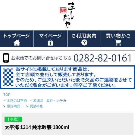
TOP
>
全国の日本酒
>
茨城県 渡舟・太平海
>
限定商品！
>
夏酒特集
【冷蔵】
太平海 1314 純米吟醸 1800ml