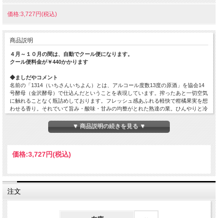
価格:3,727円(税込)
商品説明
４月～１０月の間は、自動でクール便になります。
クール便料金が￥440かかります
◆ましだやコメント
名前の「1314（いちさんいちよん）とは、アルコール度数13度の原酒」を協会14
号酵母（金沢酵母）で仕込んだということを表現しています。搾ったあと一切空気
に触れることなく瓶詰めしております。フレッシュ感あふれる軽快で柑橘果実を想
わせる香り。それでいて旨み・酸味・甘みの均整がとれた熟達の業。ひんやりと冷
やしてお楽しみください。
▼ 商品説明の続きを見る ▼
原材料…米（国産）・米こうじ（国産米）
原料米…雄町
精米歩合…55%
価格:
3,727円
(税込)
日本酒度…
酸度…
アミノ酸度…
使用酵母…協会14号酵母
アルコール度数…13%
注文