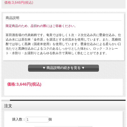
価格:3,646円(税込)
商品説明
限定商品のため、品切れの際にはご容赦ください。
富田酒造場の代表銘柄です。奄美では珍しく１次・２次仕込み共に甕壷仕込み。仕
込み水には原生林「金作原」を源流とする伏流水を使用しています。また、黒糖焼
酎では珍しく黒麹（国産米使用）を使用しています。甕壷仕込みによる柔らかい口
当たりと黒麹仕込みによるコクのあるしっかりとした味わい。ロック・ストレー
ト・水割り・お湯割りとあらゆる飲み方で美味しく飲むことができます。
・原材料…黒糖(沖縄産)、米こうじ(国産米)
・麹菌…黒麹
▼ 商品説明の続きを見る ▼
・蒸留方法…常圧蒸留
・仕込…一次、二次とも甕仕込み
・貯蔵…琺瑯
価格:
3,646円
(税込)
・アルコール度数…30度
・飲み方…オンザロック、ストレート、水割り、お湯割り
注文
購入数：
個