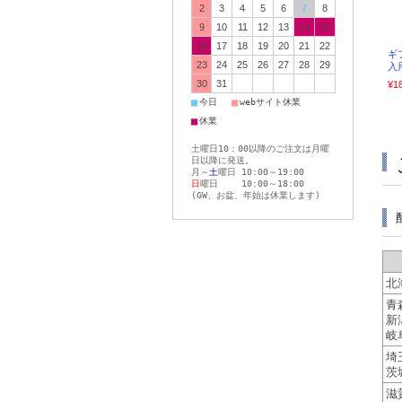
2
3
4
5
6
7
8
9
10
11
12
13
14
15
16
17
18
19
20
21
22
ギ
23
24
25
26
27
28
29
入
30
31
¥1
■
■
今日
webサイト休業
■
休業
土曜日10：00以降のご注文は月曜
日以降に発送。
月～
土
曜日 10:00～19:00
日
曜日 10:00～18:00
(GW、お盆、年始は休業します)
北
青
新
岐
埼
茨
滋