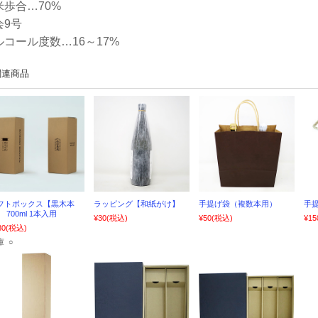
米歩合…70%
会9号
ルコール度数…16～17%
関連商品
フトボックス【黒木本
ラッピング【和紙がけ】
手提げ袋（複数本用）
手提
 700ml 1本入用
¥30
(税込)
¥50
(税込)
¥15
80
(税込)
庫 ○