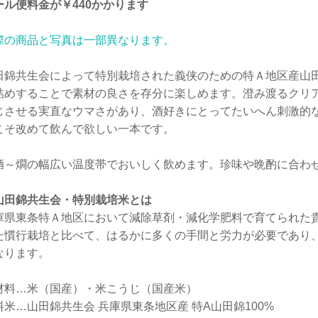
ール便料金が￥440かかります
際の商品と写真は一部異なります。
田錦共生会によって特別栽培された義侠のための特Ａ地区産山
詰めすることで素材の良さを存分に楽しめます。澄み渡るクリ
じさせる実直なウマさがあり、酒好きにとってたいへん刺激的
こそ改めて飲んで欲しい一本です。
酒～燗の幅広い温度帯でおいしく飲めます。珍味や晩酌に合わ
山田錦共生会・特別栽培米とは
庫県東条特Ａ地区において減除草剤・減化学肥料で育てられた
た慣行栽培と比べて、はるかに多くの手間と労力が必要であり
なります。
材料…米（国産）・米こうじ（国産米）
料米…山田錦共生会 兵庫県東条地区産 特A山田錦100%