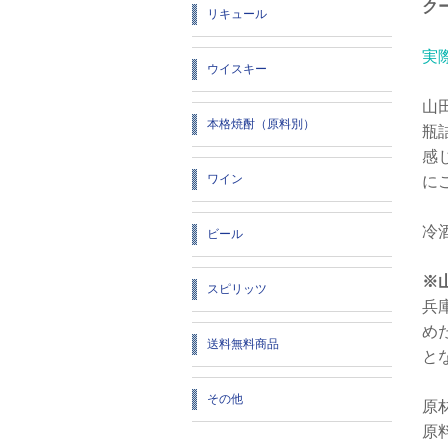
ク
リキュール
実
ウイスキー
山
本格焼酎（原料別）
瓶
感
ワイン
に
冷
ビール
※
スピリッツ
兵
め
送料無料商品
と
その他
原
原