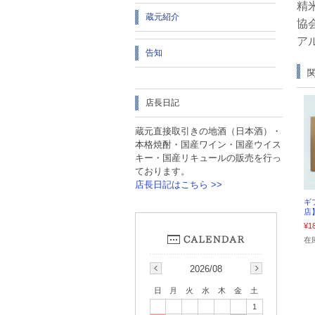
精
蔵元紹介
協
ア
告知
店長日記
蔵元直接取引きの地酒（日本酒）・
本格焼酎・国産ワイン・国産ウイス
キー・国産リキュールの販売を行っ
ております。
店長日記はこちら >>
ギ
店】
¥1
在
2026/08
日
月
火
水
木
金
土
1