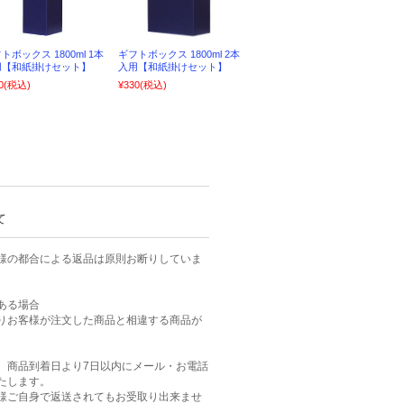
トボックス 1800ml 1本
ギフトボックス 1800ml 2本
用【和紙掛けセット】
入用【和紙掛けセット】
0
(税込)
¥330
(税込)
て
様の都合による返品は原則お断りしていま
ある場合
りお客様が注文した商品と相違する商品が
、商品到着日より7日以内にメール・お電話
たします。
様ご自身で返送されてもお受取り出来ませ