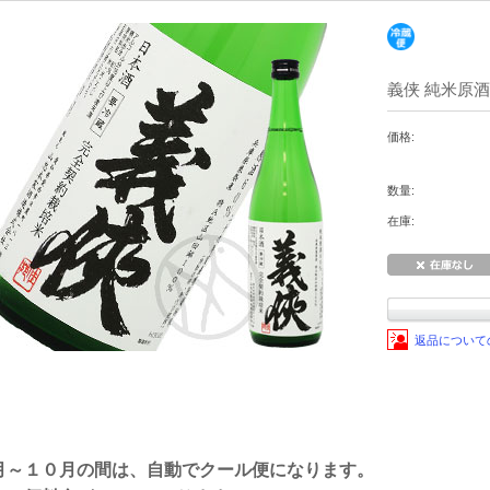
義侠 純米原酒 
価格:
数量:
在庫:
返品について
月～１０月の間は、自動でクール便になります。