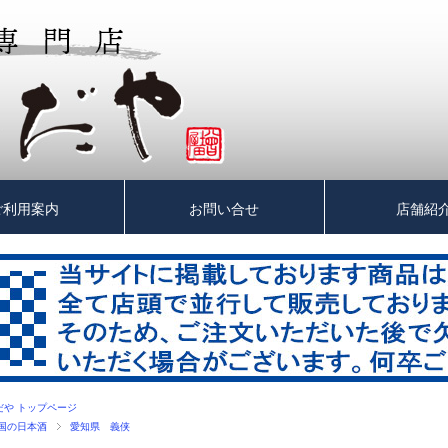
ご利用案内
お問い合せ
店舗紹
だや トップページ
国の日本酒
愛知県 義侠