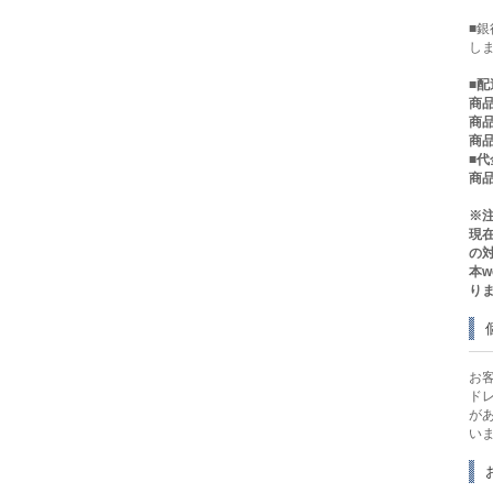
■
し
■
配
商品
商品
商品
■
商品
※
現
の
本
り
お
ド
が
い