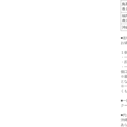
鳥
香
福
鹿
沖
■
お
１
・一
・四
・
個口
※
と
※
く
■
クー
■代
沖
あ