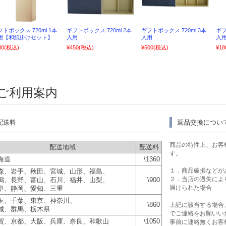
フトボックス 720ml 1本
ギフトボックス 720ml 2本
ギフトボックス 720ml 3本
ギフ
用【和紙掛けセット】
入用
入用
入
80
(税込)
¥450
(税込)
¥500
(税込)
¥18
ご利用案内
配送料
返品交換につい
商品の特性上、お客
配送地域
配送料
す。
海道
\1360
１．商品破損などが
森、岩手、秋田、宮城、山形、福島、
２．当店の過失によ
潟、長野、富山、石川、福井、山梨、
\900
届けられた場合
阜、静岡、愛知、三重
玉、千葉、東京、神奈川、
\860
上記に該当する場合
城、群馬、栃木県
でご連絡をお願いい
賀、京都、大阪、兵庫、奈良、和歌山
\1050
事前に連絡無くお客