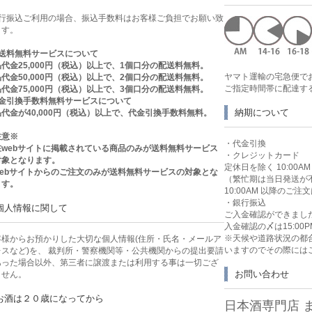
銀行振込ご利用の場合、振込手数料はお客様ご負担でお願い致
ます。
送料無料サービスについて
代金25,000円（税込）以上で、1個口分の配送料無料。
ヤマト運輸の宅急便で
代金50,000円（税込）以上で、2個口分の配送料無料。
ご指定時間帯に配達す
代金75,000円（税込）以上で、3個口分の配送料無料。
代金引換手数料無料サービスについて
納期について
代金が40,000円（税込）以上で、代金引換手数料無料。
注意※
・代金引換
在webサイトに掲載されている商品のみが送料無料サービス
・クレジットカード
対象となります。
定休日を除く 10:00
webサイトからのご注文のみが送料無料サービスの対象とな
（繁忙期は当日発送が
ます。
10:00AM 以降のご
・銀行振込
個人情報に関して
ご入金確認ができまし
入金確認の〆は15:00P
※天候や道路状況の都
客様からお預かりした大切な個人情報(住所・氏名・メールア
いますのでその際には
レスなど)を、 裁判所・警察機関等・公共機関からの提出要請
あった場合以外、第三者に譲渡または利用する事は一切ござ
お問い合わせ
ません。
お酒は２０歳になってから
日本酒専門店 