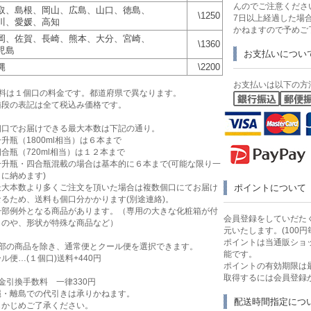
んのでご注意くださ
取、島根、岡山、広島、山口、徳島、
\1250
7日以上経過した場
川、愛媛、高知
かねますので予めご
岡、佐賀、長崎、熊本、大分、宮崎、
\1360
児島
お支払いについ
縄
\2200
お支払いは以下の方
送料は１個口の料金です。都道府県で異なります。
値段の表記は全て税込み価格です。
個口でお届けできる最大本数は下記の通り。
升瓶（1800ml相当）は６本まで
合瓶（720ml相当）は１２本まで
一升瓶・四合瓶混載の場合は基本的に６本まで(可能な限り一
に納めます)
最大本数より多くご注文を頂いた場合は複数個口にてお届け
ポイントについて
なるため、送料も個口分かかります(別途連絡)。
一部例外となる商品があります。（専用の大きな化粧箱が付
会員登録をしていだたく
ものや、形状が特殊な商品など）
元いたします。(100円
ポイントは当通販ショ
一部の商品を除き、通常便とクール便を選択できます。
能です。
ル便…(１個口)送料+440円
ポイントの有効期限は
取得するには会員登録
金引換手数料 一律330円
縄・離島での代引きは承りかねます。
配送時間指定につ
らかじめご了承ください。