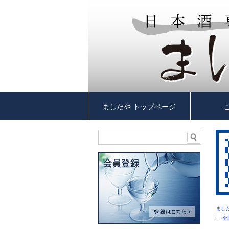
ましだや トップページ
まし
全