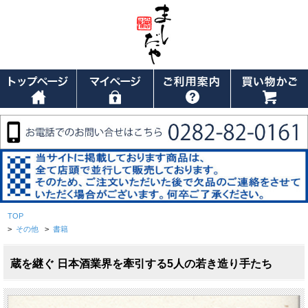
TOP
>
その他
>
書籍
蔵を継ぐ 日本酒業界を牽引する5人の若き造り手たち