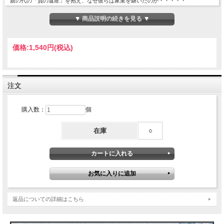
親の代の「負の遺産」を抱え、なぜ彼らは家業を継いだのか・・・・・
日本酒ブームを生み出した若き蔵元たちの熱き想いに迫る
▼ 商品説明の続きを見る ▼
■本に登場する５つの蔵元
・冩樂 宮泉銘醸株式会社
・廣戸川 松崎酒造店
価格:
1,540円
(税込)
・白隠正宗 高嶋酒造株式会社
・十六代九郎右衛門 株式会社湯川酒造店
・仙禽 株式会社せんきん
■単行本(ソフトカバー)：208ページ
注文
■著者：山内聖子(ヤマウチキヨコ)
■出版社：株式会社双葉社
■発行日：2015年11月20日
購入数：
個
■判 型：四六判
■JANコード：ISBN 978-4-575-30959-1
在庫
○
返品についての詳細はこちら