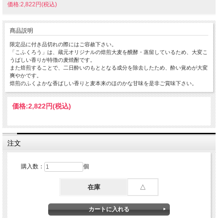
価格:2,822円(税込)
商品説明
限定品に付き品切れの際にはご容赦下さい。
「こふくろう」は、蔵元オリジナルの焙煎大麦を醗酵・蒸留しているため、大変こ
うばしい香りが特徴の麦焼酎です。
また焙煎することで、二日酔いのもととなる成分を除去したため、酔い覚めが大変
爽やかです。
焙煎のふくよかな香ばしい香りと麦本来のほのかな甘味を是非ご賞味下さい。
価格:
2,822円
(税込)
注文
購入数：
個
在庫
△