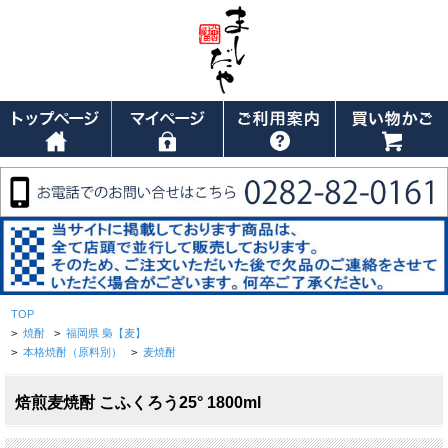
TOP
>
焼酎
>
福岡県 梟【麦】
>
本格焼酎（原料別）
>
麦焼酎
焙煎麦焼酎 こふくろう25° 1800ml