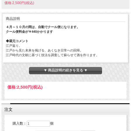
価格:2,500円(税込)
商品説明
４月～１０月の間は、自動でクール便になります。
クール便料金が￥440かかります
◆蔵元コメント
江戸返り。
江戸から見た未来を掲げる、あくなき日常への回帰。
江戸時代の文献に基づく技法を調査して蘇らせて酒を作ります。
「江戸返り」の法則に従い、零式から始まり肆式まで続くシリーズですが、待望の
「伍式」を発表させていただきます。
▼ 商品説明の続きを見る ▼
「仙禽モダン伍式」ですが、鶴鳴シリーズのトップレンジ「鶴鳴 醸」や前作であ
る「仙禽 モダン肆式」と同様の技法を用い、貴醸酒でありながら、瓶内二次発酵
にてスパークリングタイプに仕立てました。
価格:
2,500円
(税込)
仕様…瓶内二次発酵、スパークリング、生酛、貴醸酒、生酛酒母、無濾過生原酒
原材料…米（国産）・米こうじ（国産米）
原料米…山田錦
注文
精米歩合…-
日本酒度…
酸度…
購入数：
個
アミノ酸度…
使用酵母…