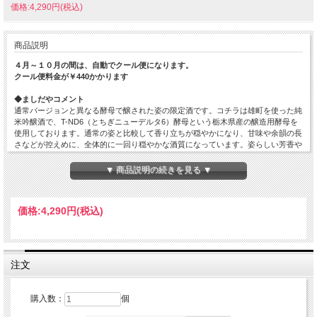
価格:4,290円(税込)
商品説明
４月～１０月の間は、自動でクール便になります。
クール便料金が￥440かかります
◆ましだやコメント
通常バージョンと異なる酵母で醸された姿の限定酒です。コチラは雄町を使った純
米吟醸酒で、T-ND6（とちぎニューデルタ6）酵母という栃木県産の醸造用酵母を
使用しております。通常の姿と比較して香り立ちが穏やかになり、甘味や余韻の長
さなどが控えめに、全体的に一回り穏やかな酒質になっています。姿らしい芳香や
ジューシーな味わいはそのままなので、飲み応えのインパクトを求めないシーン、
例えば日々の晩酌や、上品な料理にお酒を合わせたいときは、コチラの方が食中酒
▼ 商品説明の続きを見る ▼
としてオススメでございます。
原材料…米（国産）・米こうじ（国産米）
価格:
4,290円
(税込)
原料米…雄町100%
精米歩合…55%
日本酒度…+5
酸度…1.5
アミノ酸度…-
注文
使用酵母…T-ND6
アルコール度数…17%
購入数：
個