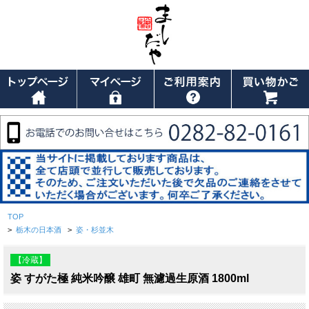
TOP
>
栃木の日本酒
>
姿・杉並木
【冷蔵】
姿 すがた極 純米吟醸 雄町 無濾過生原酒 1800ml