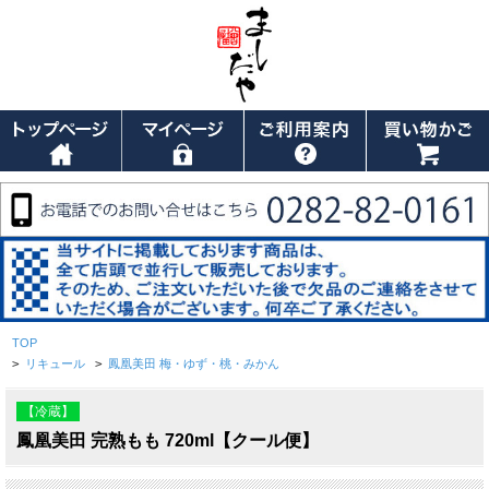
TOP
>
リキュール
>
鳳凰美田 梅・ゆず・桃・みかん
【冷蔵】
鳳凰美田 完熟もも 720ml【クール便】