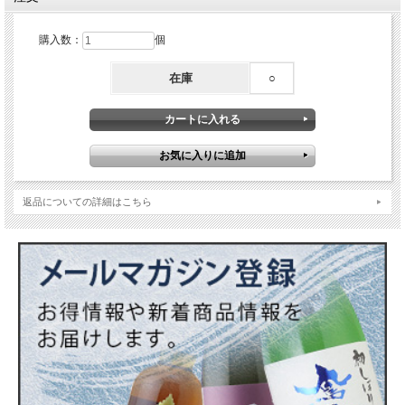
この「鳳凰美田 完熟もも」は特許取得済みの製造方法によって、今までの課題で
あった劣化、退色などの問題を一挙解決しました。桃を潰したり酒に漬け込んだり
購入数：
個
せず、独自の製法で液化させることで、桃にストレスをかけることなくお酒を作る
ことができます。これにより品質が向上、安定し、フレッシュな桃の味わい・香り
在庫
○
を存分にご堪能いただけるようになりました。
ぜひ日本一美味いであろうこの「完熟もも酒」をご賞味ください。
賞味期限は製造日から3ヶ月間が目安
原材料…桃・桃ピューレ・日本酒（鳳凰美田 吟醸酒）・醸造アルコール
アルコール度数…5～6%
返品についての詳細はこちら