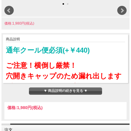
価格:1,980円(税込)
商品説明
通年クール便必須(+￥440)
ご注意！横倒し厳禁！
穴開きキャップのため漏れ出します
ギフトボックスはご利用いただけま
▼ 商品説明の続きを見る ▼
せん
価格:
1,980円
(税込)
おそらく日本一おいしい!?と思う「完熟もも酒」大好評発売中!!
早速、飲んでみました。こんなにおいしい桃のお酒、飲んだことありません。桃に
かぶりついたとき瑞々しい果汁がじゅわぁっと溢れ、口いっぱいに桃の甘みが広が
る、あの美味しさそのものです。当店スタッフも大絶賛です！
注文