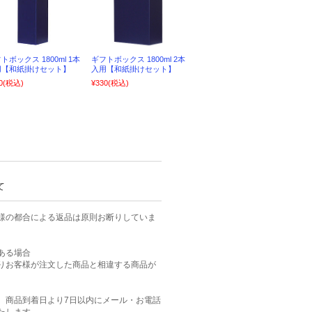
トボックス 1800ml 1本
ギフトボックス 1800ml 2本
用【和紙掛けセット】
入用【和紙掛けセット】
0
(税込)
¥330
(税込)
て
様の都合による返品は原則お断りしていま
ある場合
りお客様が注文した商品と相違する商品が
、商品到着日より7日以内にメール・お電話
たします。