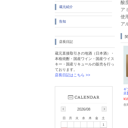
酸
蔵元紹介
ア
使
告知
ア
店長日記
蔵元直接取引きの地酒（日本酒）・
本格焼酎・国産ワイン・国産ウイス
キー・国産リキュールの販売を行っ
ております。
店長日記はこちら >>
ギ
店】
¥1
在
2026/08
日
月
火
水
木
金
土
1