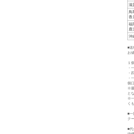
滋
鳥
香
福
鹿
沖
■
お
１
・一
・四
・
個口
※
と
※
く
■
クー
■代
沖