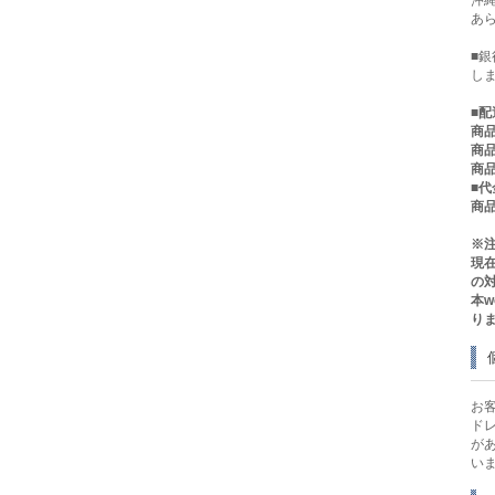
あ
■
し
■
配
商品
商品
商品
■
商品
※
現
の
本
り
お
ド
が
い