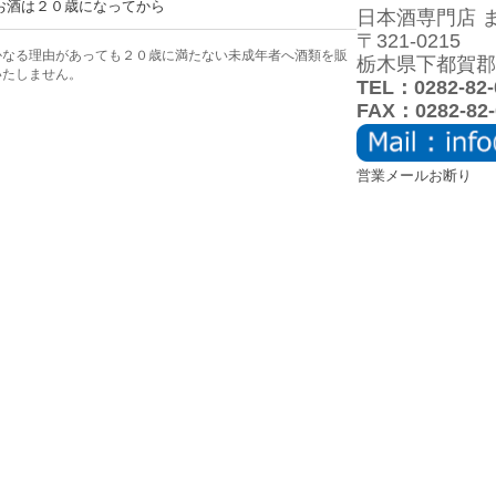
お酒は２０歳になってから
日本酒専門店 
〒321-0215
かなる理由があっても２０歳に満たない未成年者へ酒類を販
栃木県下都賀郡壬
いたしません。
TEL：0282-82-
FAX：0282-82-
営業メールお断り