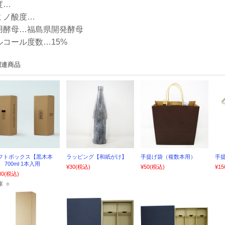
度…
ミノ酸度…
用酵母…福島県開発酵母
ルコール度数…15%
関連商品
フトボックス【黒木本
ラッピング【和紙がけ】
手提げ袋（複数本用）
手提
 700ml 1本入用
¥30
(税込)
¥50
(税込)
¥15
80
(税込)
庫 ○