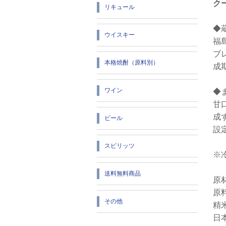
ク
リキュール
◆
ウイスキー
福
ブ
本格焼酎（原料別）
成
ワイン
◆
甘
成
ビール
設
スピリッツ
※
送料無料商品
原
原
その他
精
日