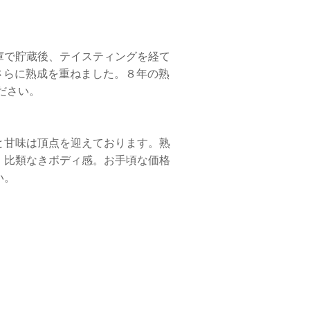
庫で貯蔵後、テイスティングを経て
さらに熟成を重ねました。８年の熟
ださい。
と甘味は頂点を迎えております。熟
。比類なきボディ感。お手頃な価格
い。