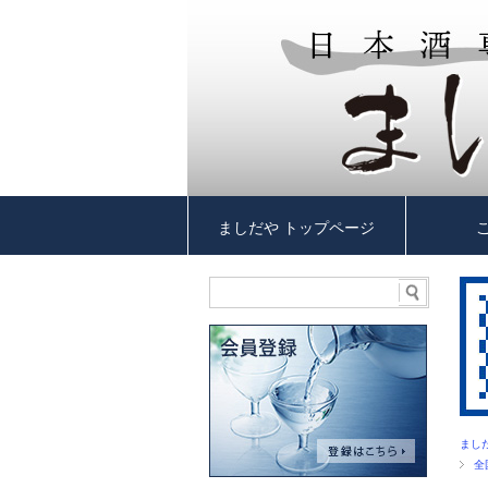
ましだや トップページ
まし
全