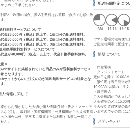
配送時間指定につ
らかじめご了承ください。
銀行振込ご利用の場合、振込手数料はお客様ご負担でお願い致
ます。
送料無料サービスについて
代金25,000円（税込）以上で、1個口分の配送料無料。
ヤマト運輸の宅急便で
代金50,000円（税込）以上で、2個口分の配送料無料。
ご指定時間帯に配達す
代金75,000円（税込）以上で、3個口分の配送料無料。
代金引換手数料無料サービスについて
納期について
代金が40,000円（税込）以上で、代金引換手数料無料。
注意※
・代金引換
在webサイトに掲載されている商品のみが送料無料サービス
・クレジットカード
対象となります。
定休日を除く 10:00
webサイトからのご注文のみが送料無料サービスの対象とな
（繁忙期は当日発送が
ます。
10:00AM 以降のご
・銀行振込
個人情報に関して
ご入金確認ができまし
入金確認の〆は15:00P
※天候や道路状況の都
客様からお預かりした大切な個人情報(住所・氏名・メールア
いますのでその際には
レスなど)を、 裁判所・警察機関等・公共機関からの提出要請
あった場合以外、第三者に譲渡または利用する事は一切ござ
お問い合わせ
ません。