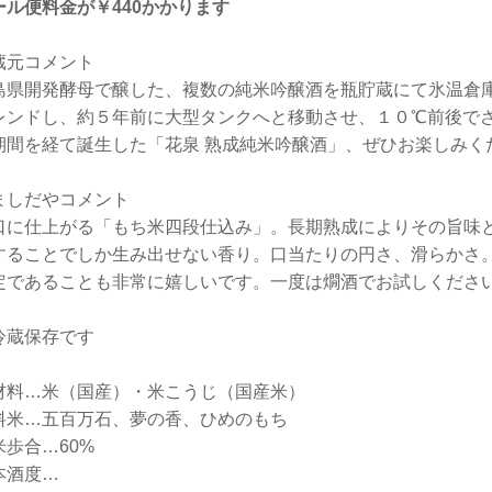
ール便料金が￥440かかります
蔵元コメント
島県開発酵母で醸した、複数の純米吟醸酒を瓶貯蔵にて氷温倉
レンドし、約５年前に大型タンクへと移動させ、１０℃前後で
期間を経て誕生した「花泉 熟成純米吟醸酒」、ぜひお楽しみく
ましだやコメント
口に仕上がる「もち米四段仕込み」。長期熟成によりその旨味
することでしか生み出せない香り。口当たりの円さ、滑らかさ
定であることも非常に嬉しいです。一度は燗酒でお試しくださ
冷蔵保存です
材料…米（国産）・米こうじ（国産米）
料米…五百万石、夢の香、ひめのもち
米歩合…60%
本酒度…