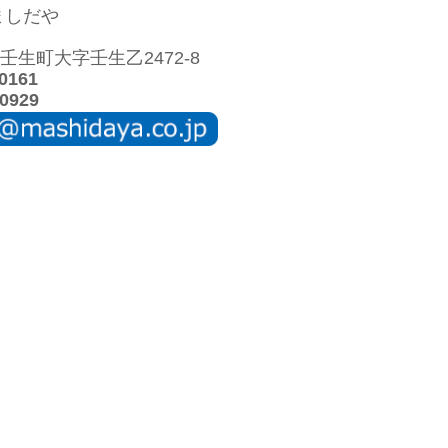
ましだや
生町大字壬生乙2472-8
0161
0929