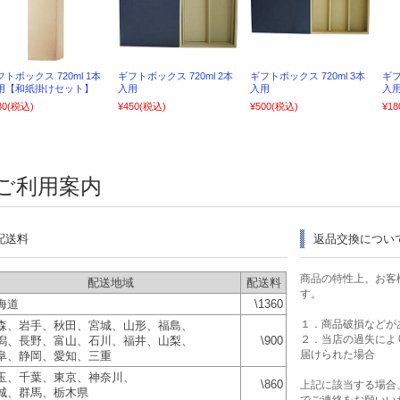
フトボックス 720ml 1本
ギフトボックス 720ml 2本
ギフトボックス 720ml 3本
ギフ
用【和紙掛けセット】
入用
入用
入
80
(税込)
¥450
(税込)
¥500
(税込)
¥18
ご利用案内
配送料
返品交換につい
商品の特性上、お客
配送地域
配送料
す。
海道
\1360
１．商品破損などが
森、岩手、秋田、宮城、山形、福島、
２．当店の過失によ
潟、長野、富山、石川、福井、山梨、
\900
届けられた場合
阜、静岡、愛知、三重
玉、千葉、東京、神奈川、
\860
上記に該当する場合
城、群馬、栃木県
でご連絡をお願いい