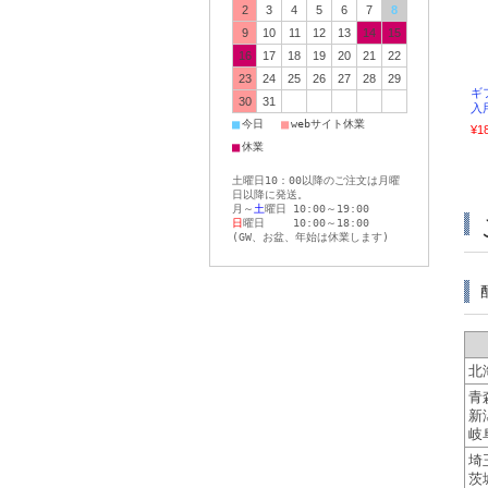
2
3
4
5
6
7
8
9
10
11
12
13
14
15
16
17
18
19
20
21
22
23
24
25
26
27
28
29
ギ
30
31
入
■
■
今日
webサイト休業
¥1
■
休業
土曜日10：00以降のご注文は月曜
日以降に発送。
月～
土
曜日 10:00～19:00
日
曜日 10:00～18:00
(GW、お盆、年始は休業します)
北
青
新
岐
埼
茨