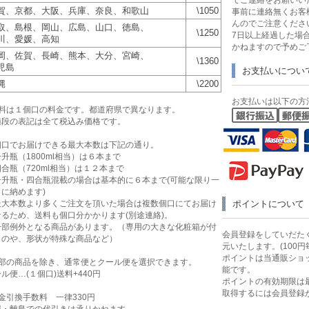
賀、京都、大阪、兵庫、奈良、和歌山
\1050
事前に連絡無くお客
んのでご注意くださ
取、島根、岡山、広島、山口、徳島、
\1250
7日以上経過した場
川、愛媛、高知
かねますので予めご
岡、佐賀、長崎、熊本、大分、宮崎、
\1360
児島
お支払いについ
縄
\2200
お支払いは以下の方
送料は１個口の料金です。都道府県で異なります。
値段の表記は全て税込み価格です。
個口でお届けできる最大本数は下記の通り。
升瓶（1800ml相当）は６本まで
合瓶（720ml相当）は１２本まで
一升瓶・四合瓶混載の場合は基本的に６本まで(可能な限り一
に納めます)
最大本数より多くご注文を頂いた場合は複数個口にてお届け
ポイントについて
なるため、送料も個口分かかります(別途連絡)。
一部例外となる商品があります。（専用の大きな化粧箱が付
会員登録をしていだたく
ものや、形状が特殊な商品など）
元いたします。(100円
ポイントは当通販ショ
一部の商品を除き、通常便とクール便を選択できます。
能です。
ル便…(１個口)送料+440円
ポイントの有効期限は
取得するには会員登録
金引換手数料 一律330円
縄・離島での代引きは承りかねます。