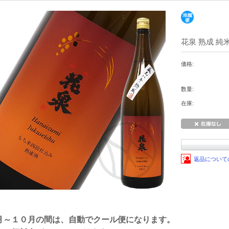
花泉 熟成 純米
価格:
数量:
在庫:
返品について
月～１０月の間は、自動でクール便になります。