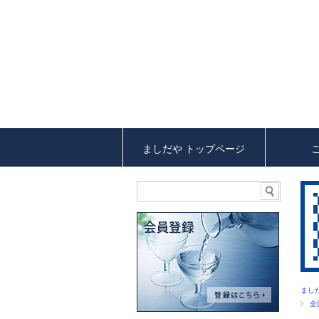
ましだや トップページ
まし
全