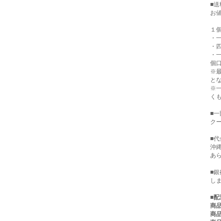
■
お
１
・一
・四
・
個口
※
と
※
く
■
クー
■代
沖
あ
■
し
■
配
商品
商品