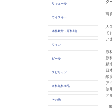
ク
リキュール
写
ウイスキー
人
本格焼酎（原料別）
て
い
ワイン
原
原
ビール
精
日
スピリッツ
酸
ア
送料無料商品
使
ア
その他