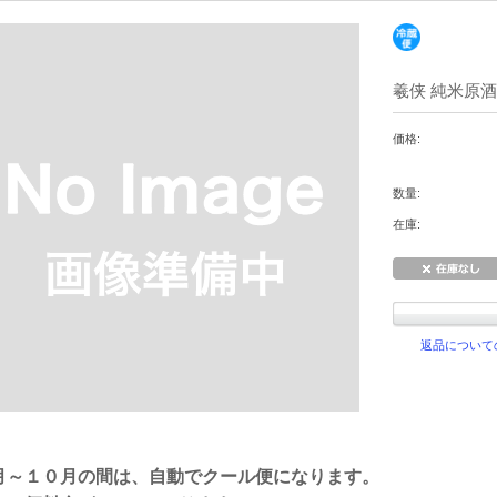
羲侠 純米原酒 
価格:
数量:
在庫:
返品について
月～１０月の間は、自動でクール便になります。