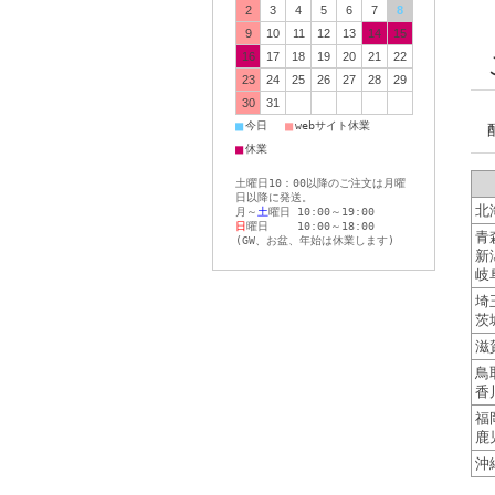
2
3
4
5
6
7
8
9
10
11
12
13
14
15
16
17
18
19
20
21
22
23
24
25
26
27
28
29
30
31
■
■
今日
webサイト休業
■
休業
土曜日10：00以降のご注文は月曜
日以降に発送。
北
月～
土
曜日 10:00～19:00
日
曜日 10:00～18:00
青
(GW、お盆、年始は休業します)
新
岐
埼
茨
滋
鳥
香
福
鹿
沖