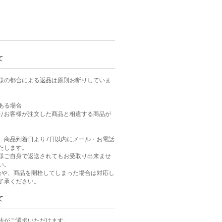
て
様の都合による返品は原則お断りしていま
ある場合
りお客様が注文した商品と相違する商品が
、商品到着日より7日以内にメール・お電話
たします。
様ご自身で返送されてもお受取り出来ませ
い。
合や、商品を開栓してしまった場合は対応し
了承ください。
て
法がご選択いただけます。