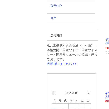
蔵元紹介
告知
店長日記
ギ
店】
蔵元直接取引きの地酒（日本酒）・
¥1
本格焼酎・国産ワイン・国産ウイス
在
キー・国産リキュールの販売を行っ
ております。
店長日記はこちら >>
2026/08
ギ
入
日
月
火
水
木
金
土
¥1
1