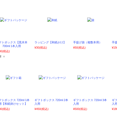
フトボックス【黒木本
ラッピング【和紙がけ】
手提げ袋（複数本用）
手提
 700ml 1本入用
¥30
(税込)
¥50
(税込)
¥15
80
(税込)
庫 ○
フトボックス 720ml 1本
ギフトボックス 720ml 2本
ギフトボックス 720ml 3本
ギフ
用【和紙掛けセット】
入用
入用
入
80
(税込)
¥450
(税込)
¥500
(税込)
¥18