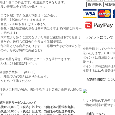
送料は１個口の料金です。都道府県で異なります。
値段の表記は全て税込み価格です。
個口でお届けできる最大本数は下記の通り。
升瓶（1800ml相当）は６本まで
合瓶（720ml相当）は１２本まで
一升瓶・四合瓶混載の場合は基本的に６本まで(可能な限り一
に納めます)
最大本数より多くご注文を頂いた場合は複数個口にてお届け
ポイントについて
なるため、送料も個口分かかります(別途連絡)。
一部例外となる商品があります。（専用の大きな化粧箱が付
会員登録をしていだたく
ものや、形状が特殊な商品など）
元いたします。(100円
ポイントは当通販ショ
一部の商品を除き、通常便とクール便を選択できます。
能です。
ル便…(１個口)送料+440円
ポイントの有効期限は
取得するには会員登録
金引換手数料 一律330円
縄・離島での代引きは承りかねます。
配送時間指定につ
らかじめご了承ください。
銀行振込ご利用の場合、振込手数料はお客様ご負担でお願い致
ます。
ヤマト運輸の宅急便で
送料無料サービスについて
ご指定時間帯に配達す
代金25,000円（税込）以上で、1個口分の配送料無料。
代金50,000円（税込）以上で、2個口分の配送料無料。
納期について