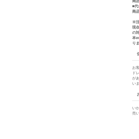
商品
■
商品
※
現
の
本
り
お
ド
が
い
い
売