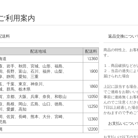
ご利用案内
配送料
返品交換につい
商品の特性上、お客
配送地域
配送料
す。
海道
\1360
１．商品破損などが
森、岩手、秋田、宮城、山形、福島、
２．当店の過失によ
潟、長野、富山、石川、福井、山梨、
\900
届けられた場合
阜、静岡、愛知、三重
玉、千葉、東京、神奈川、
\860
上記に該当する場合
城、群馬、栃木県
でご連絡をお願いい
賀、京都、大阪、兵庫、奈良、和歌山
\1050
事前に連絡無くお客
んのでご注意くださ
取、島根、岡山、広島、山口、徳島、
\1250
7日以上経過した場
川、愛媛、高知
かねますので予めご
岡、佐賀、長崎、熊本、大分、宮崎、
\1360
児島
お支払いについ
縄
\2200
お支払いは以下の方