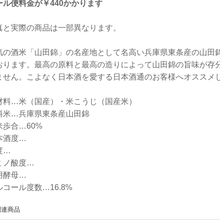
ール便料金が￥440かかります
真と実際の商品は一部異なります。
気の酒米「山田錦」の名産地として名高い兵庫県東条産の山田
おります。最高の原料と最高の造りによって山田錦の旨味が存
ません。こよなく日本酒を愛する日本酒通のお客様へオススメ
材料…米（国産）・米こうじ（国産米）
料米…兵庫県東条産山田錦
米歩合…60%
本酒度…
度…
ミノ酸度…
用酵母…
ルコール度数…16.8%
関連商品