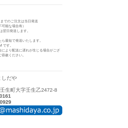
AM までのご注文は当日発送
不可能な場合有）
注文は翌日発送します。
たら最短で発送いたします。
M です。
合により配送に遅れが生じる場合がござ
ご容赦ください。
ましだや
生町大字壬生乙2472-8
0161
0929