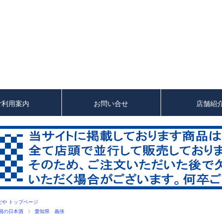
ご利用案内
お問い合せ
店舗紹
だや トップページ
国の日本酒
愛知県 義侠