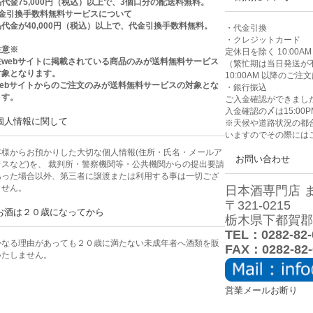
代金75,000円（税込）以上で、3個口分の配送料無料。
代金引換手数料無料サービスについて
代金が40,000円（税込）以上で、代金引換手数料無料。
・代金引換
・クレジットカード
注意※
定休日を除く 10:00
在webサイトに掲載されている商品のみが送料無料サービス
（繁忙期は当日発送が
対象となります。
10:00AM 以降のご
webサイトからのご注文のみが送料無料サービスの対象とな
・銀行振込
ます。
ご入金確認ができまし
入金確認の〆は15:00P
個人情報に関して
※天候や道路状況の都
いますのでその際には
客様からお預かりした大切な個人情報(住所・氏名・メールア
お問い合わせ
レスなど)を、 裁判所・警察機関等・公共機関からの提出要請
あった場合以外、第三者に譲渡または利用する事は一切ござ
ません。
日本酒専門店 
〒321-0215
お酒は２０歳になってから
栃木県下都賀郡壬
TEL：0282-82-
かなる理由があっても２０歳に満たない未成年者へ酒類を販
FAX：0282-82-
いたしません。
営業メールお断り