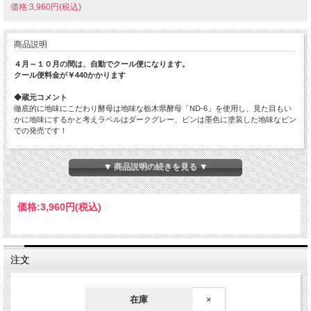
価格:3,960円(税込)
商品説明
４月～１０月の間は、自動でクール便になります。
クール便料金が￥440かかります
◆蔵元コメント
徹底的に地味にこだわり酵母は地味な栃木県酵母「ND-6」を使用し、見た目もい
かに地味にするかと考えラベルはダークグレー、ビンは墨色に塗装した地味なビン
での発売です！
◆ましだやコメント
わざわざ地味な酒アピールしちゃうってのが逆にいいね！地味ってのはよく言えば
▼ 商品説明の続きを見る ▼
落ち着いていて穏やかなお酒ってこと。料理に合わせるお酒なら派手なものより落
ち着いた味の酒のほうが合わせやすいのです。食卓でのいぶし銀な活躍にご期待く
ださい。
価格:
3,960円
(税込)
原材料…米（国産）・米こうじ（国産米）
原料米…五百万石 100%
精米歩合…55%
日本酒度…1.5
注文
酸度…1.8
使用酵母…ND6
アルコール度数…16.4%
在庫
×