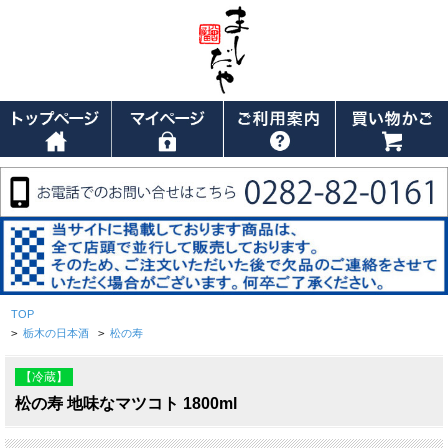
TOP
>
栃木の日本酒
>
松の寿
【冷蔵】
松の寿 地味なマツコト 1800ml