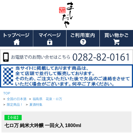
TOP
>
全国の日本酒
>
福島県 花泉・ロ万
>
限定商品！
>
夏酒特集
【冷蔵】
七ロ万 純米大吟醸 一回火入 1800ml