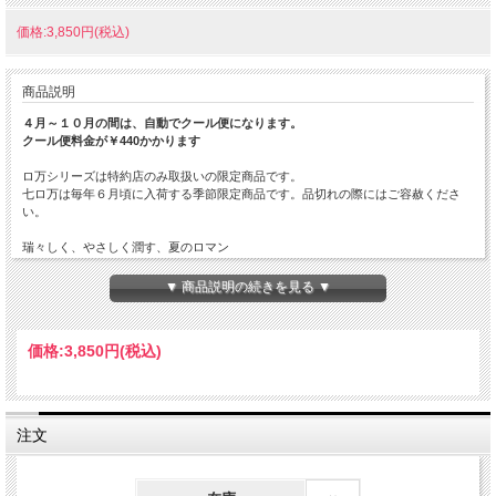
価格:3,850円(税込)
商品説明
４月～１０月の間は、自動でクール便になります。
クール便料金が￥440かかります
ロ万シリーズは特約店のみ取扱いの限定商品です。
七ロ万は毎年６月頃に入荷する季節限定商品です。品切れの際にはご容赦くださ
い。
瑞々しく、やさしく潤す、夏のロマン
伊南川の水面が太陽にきらめき、蔵を取り囲む大自然が緑の輝きを増す頃、七ロ万
は蔵出しの時を迎えます。日差しをやわらげる木陰のように、やさしく、ココロ潤
▼ 商品説明の続きを見る ▼
す酒でありたいと仕込んだ「七ロ万」。果実のような瑞々しさと、穏やかな香り
の、夏のロマンです。
価格:
3,850円
(税込)
無濾過の為、炭素濾過等は一切行っておりません。その為、オリが発生する場合が
ありますが品質上問題ありません。
原材料…米（国産）・米こうじ（国産米）
原料米…(掛・麹)五百万石・福乃香 (四段米)ヒメノモチ
注文
精米歩合…50%
日本酒度…
酸度…
アミノ酸度…