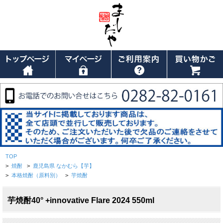
TOP
>
焼酎
>
鹿児島県 なかむら【芋】
>
本格焼酎（原料別）
>
芋焼酎
芋焼酎40° +innovative Flare 2024 550ml