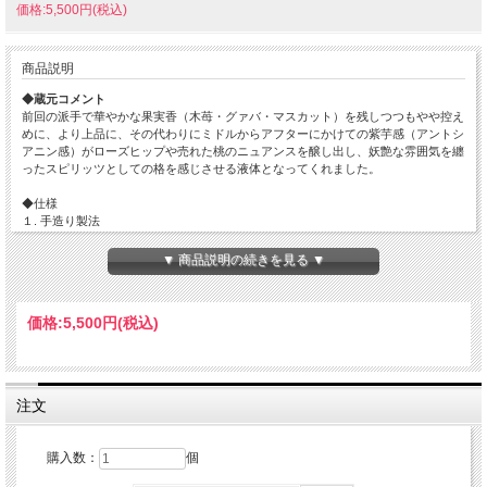
価格:5,500円(税込)
商品説明
◆蔵元コメント
前回の派手で華やかな果実香（木苺・グァバ・マスカット）を残しつつもやや控え
めに、より上品に、その代わりにミドルからアフターにかけての紫芋感（アントシ
アニン感）がローズヒップや売れた桃のニュアンスを醸し出し、妖艶な雰囲気を纏
ったスピリッツとしての格を感じさせる液体となってくれました。
◆仕様
１. 手造り製法
２. 三種混合麹（白黒黃ハイブリッド）
３. 酵母無添加（蔵付き酵母）
▼ 商品説明の続きを見る ▼
４. フクムラサキ（八木健太郎氏✕マルマメン工房 霧島にて自然栽培）
５. 特殊三段仕込み（芋水発酵）
６. 特殊蒸留法
価格:
5,500円
(税込)
アルコール度数 : 40%
注文
購入数：
個