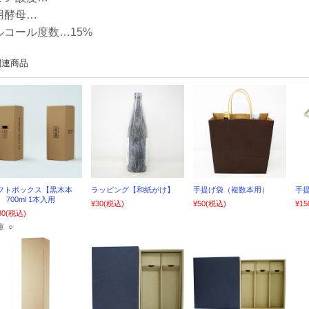
用酵母…
ルコール度数…15%
関連商品
フトボックス【黒木本
ラッピング【和紙がけ】
手提げ袋（複数本用）
手提
 700ml 1本入用
¥30
(税込)
¥50
(税込)
¥15
80
(税込)
庫 ○