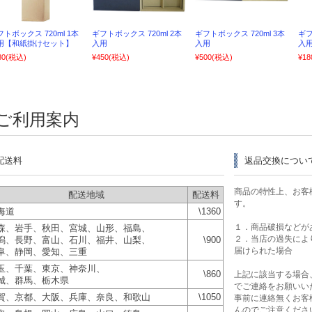
フトボックス 720ml 1本
ギフトボックス 720ml 2本
ギフトボックス 720ml 3本
ギフ
用【和紙掛けセット】
入用
入用
入
80
(税込)
¥450
(税込)
¥500
(税込)
¥18
ご利用案内
配送料
返品交換につい
商品の特性上、お客
配送地域
配送料
す。
海道
\1360
１．商品破損などが
森、岩手、秋田、宮城、山形、福島、
２．当店の過失によ
潟、長野、富山、石川、福井、山梨、
\900
届けられた場合
阜、静岡、愛知、三重
玉、千葉、東京、神奈川、
\860
上記に該当する場合
城、群馬、栃木県
でご連絡をお願いい
賀、京都、大阪、兵庫、奈良、和歌山
\1050
事前に連絡無くお客
んのでご注意くださ