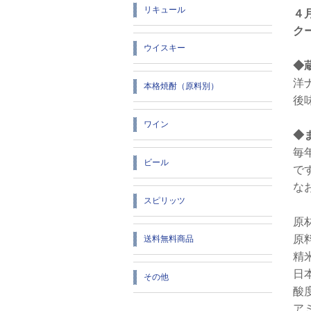
リキュール
４
ク
ウイスキー
◆
洋
本格焼酎（原料別）
後
ワイン
◆
毎
ビール
で
な
スピリッツ
原
原
送料無料商品
精
日
その他
酸
ア