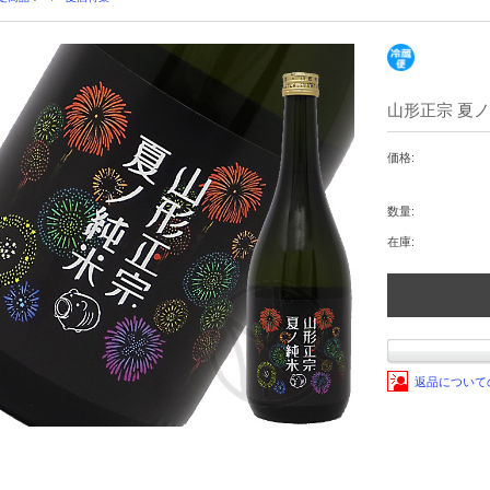
山形正宗 夏ノ純
価格:
数量:
在庫:
返品について