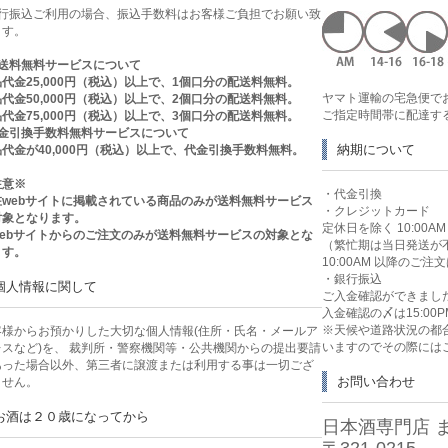
銀行振込ご利用の場合、振込手数料はお客様ご負担でお願い致
ます。
送料無料サービスについて
代金25,000円（税込）以上で、1個口分の配送料無料。
ヤマト運輸の宅急便で
代金50,000円（税込）以上で、2個口分の配送料無料。
ご指定時間帯に配達す
代金75,000円（税込）以上で、3個口分の配送料無料。
代金引換手数料無料サービスについて
納期について
代金が40,000円（税込）以上で、代金引換手数料無料。
注意※
・代金引換
在webサイトに掲載されている商品のみが送料無料サービス
・クレジットカード
対象となります。
定休日を除く 10:00
webサイトからのご注文のみが送料無料サービスの対象とな
（繁忙期は当日発送が
ます。
10:00AM 以降のご
・銀行振込
個人情報に関して
ご入金確認ができまし
入金確認の〆は15:00P
※天候や道路状況の都
客様からお預かりした大切な個人情報(住所・氏名・メールア
いますのでその際には
レスなど)を、 裁判所・警察機関等・公共機関からの提出要請
あった場合以外、第三者に譲渡または利用する事は一切ござ
お問い合わせ
ません。
お酒は２０歳になってから
日本酒専門店 