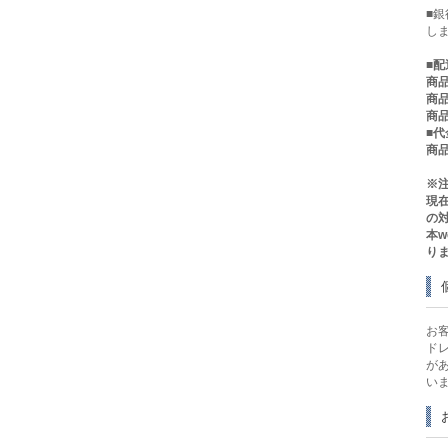
■
し
■
配
商品
商品
商品
■
商品
※
現
の
本
り
お
ド
が
い