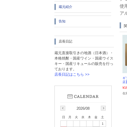
使
蔵元紹介
ア
告知
店長日記
蔵元直接取引きの地酒（日本酒）・
本格焼酎・国産ワイン・国産ウイス
キー・国産リキュールの販売を行っ
ております。
店長日記はこちら >>
ギ
店】
¥1
在
2026/08
日
月
火
水
木
金
土
1