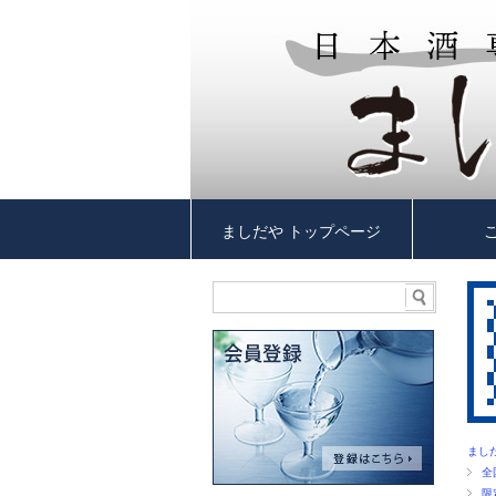
ましだや トップページ
まし
全
限