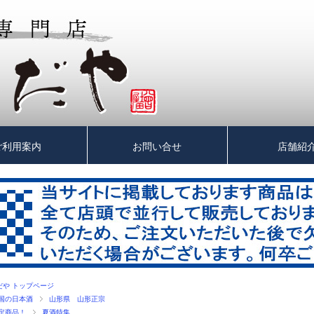
ご利用案内
お問い合せ
店舗紹
だや トップページ
国の日本酒
山形県 山形正宗
定商品！
夏酒特集