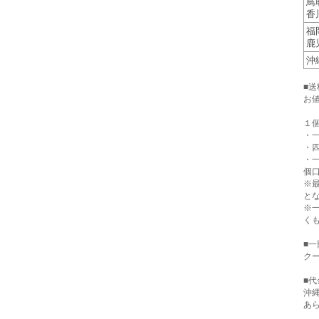
鳥
香
福
鹿
沖
■
お
１
・一
・四
・
個口
※
と
※
く
■
クー
■代
沖
あ