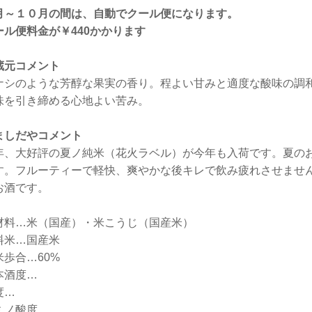
月～１０月の間は、自動でクール便になります。
ール便料金が￥440かかります
蔵元コメント
ナシのような芳醇な果実の香り。程よい甘みと適度な酸味の調
味を引き締める心地よい苦み。
ましだやコメント
年、大好評の夏ノ純米（花火ラベル）が今年も入荷です。夏の
す。フルーティーで軽快、爽やかな後キレで飲み疲れさせませ
お酒です。
材料…米（国産）・米こうじ（国産米）
料米…国産米
米歩合…60%
本酒度…
度…
ミノ酸度…