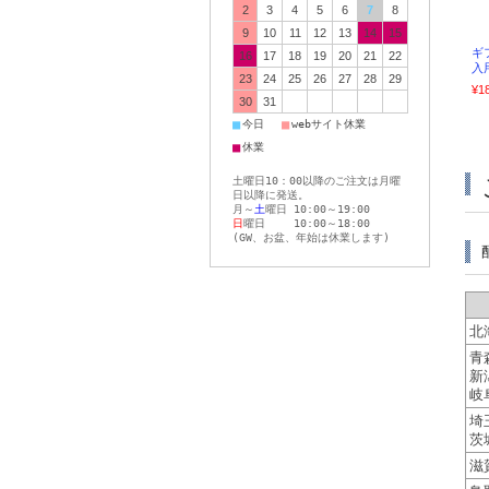
2
3
4
5
6
7
8
9
10
11
12
13
14
15
ギ
16
17
18
19
20
21
22
入
23
24
25
26
27
28
29
¥1
30
31
■
■
今日
webサイト休業
■
休業
土曜日10：00以降のご注文は月曜
日以降に発送。
月～
土
曜日 10:00～19:00
日
曜日 10:00～18:00
(GW、お盆、年始は休業します)
北
青
新
岐
埼
茨
滋