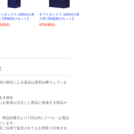
トボックス 1800ml 1本
ギフトボックス 1800ml 2本
用【和紙掛けセット】
入用【和紙掛けセット】
0
(税込)
¥330
(税込)
て
様の都合による返品は原則お断りしていま
ある場合
りお客様が注文した商品と相違する商品が
、商品到着日より7日以内にメール・お電話
たします。
様ご自身で返送されてもお受取り出来ませ
い。