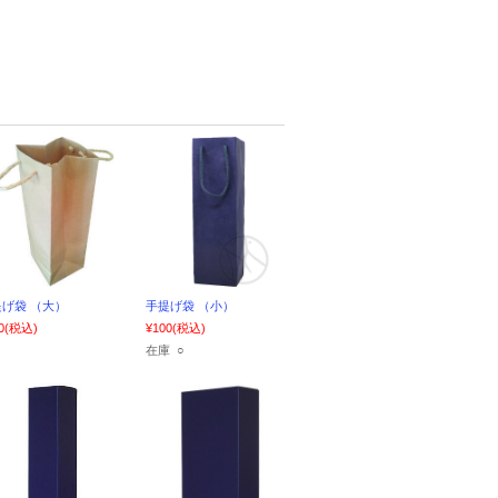
げ袋 （大）
手提げ袋 （小）
0
(税込)
¥100
(税込)
在庫 ○