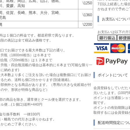
取、島根、岡山、広島、山口、徳島、
\1250
7日以上経過した場
川、愛媛、高知
かねますので予めご
岡、佐賀、長崎、熊本、大分、宮崎、
\1360
児島
お支払いについ
縄
\2200
お支払いは以下の方
送料は１個口の料金です。都道府県で異なります。
値段の表記は全て税込み価格です。
個口でお届けできる最大本数は下記の通り。
升瓶（1800ml相当）は６本まで
合瓶（720ml相当）は１２本まで
一升瓶・四合瓶混載の場合は基本的に６本まで(可能な限り一
に納めます)
最大本数より多くご注文を頂いた場合は複数個口にてお届け
ポイントについて
なるため、送料も個口分かかります(別途連絡)。
一部例外となる商品があります。（専用の大きな化粧箱が付
会員登録をしていだたく
ものや、形状が特殊な商品など）
元いたします。(100円
ポイントは当通販ショ
一部の商品を除き、通常便とクール便を選択できます。
能です。
ル便…(１個口)送料+440円
ポイントの有効期限は
取得するには会員登録
金引換手数料 一律330円
縄・離島での代引きは承りかねます。
配送時間指定につ
らかじめご了承ください。