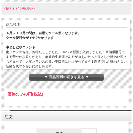
価格:3,740円(税込)
商品説明
４月～１０月の間は、自動でクール便になります。
クール便料金が￥440かかります
◆ましだやコメント
南ファンの皆様、お待たせしました。2025BY新酒が入荷しました！高知県酵母に
よる華やかな香りがあり、無濾過生原酒であるがゆえのたっぷりとした味わい深さ
も相まって、大変バランスの良い辛口酒に仕上がってます！新酒でしか味わえない
新鮮な風味を存分に楽しめます。
原材料…米（国産）・米こうじ（国産米）
▼ 商品説明の続きを見る ▼
原料米…国産米
精米歩合…65%（原形精米）
日本酒度…+5
価格:
3,740円
(税込)
酸度…1.6
アミノ酸度…-
使用酵母…AA-41.H-21
アルコール度数…15%（原酒）
注文