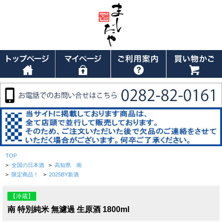
TOP
>
全国の日本酒
>
高知県 南
>
限定商品！
>
2025BY新酒
【冷蔵】
南 特別純米 無濾過 生原酒 1800ml