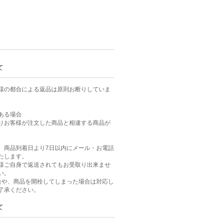
て
様の都合による返品は原則お断りしていま
ある場合
りお客様が注文した商品と相違する商品が
、商品到着日より7日以内にメール・お電話
たします。
様ご自身で返送されてもお受取り出来ませ
い。
合や、商品を開栓してしまった場合は対応し
了承ください。
て