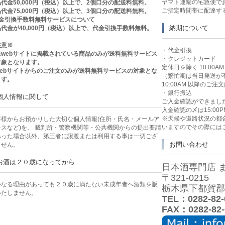
ヤマト運輸の宅急便で
代金50,000円（税込）以上で、2個口分の配送料無料。
ご指定時間帯に配達す
代金75,000円（税込）以上で、3個口分の配送料無料。
代金引換手数料無料サービスについて
納期について
代金が40,000円（税込）以上で、代金引換手数料無料。
注意※
・代金引換
在webサイトに掲載されている商品のみが送料無料サービス
・クレジットカード
対象となります。
定休日を除く 10:00
webサイトからのご注文のみが送料無料サービスの対象とな
（繁忙期は当日発送が
ます。
10:00AM 以降のご
・銀行振込
個人情報に関して
ご入金確認ができまし
入金確認の〆は15:00P
※天候や道路状況の都
客様からお預かりした大切な個人情報(住所・氏名・メールア
いますのでその際には
レスなど)を、 裁判所・警察機関等・公共機関からの提出要請
あった場合以外、第三者に譲渡または利用する事は一切ござ
お問い合わせ
ません。
お酒は２０歳になってから
日本酒専門店 
〒321-0215
かなる理由があっても２０歳に満たない未成年者へ酒類を販
栃木県下都賀郡壬
いたしません。
TEL：0282-82-
FAX：0282-82-