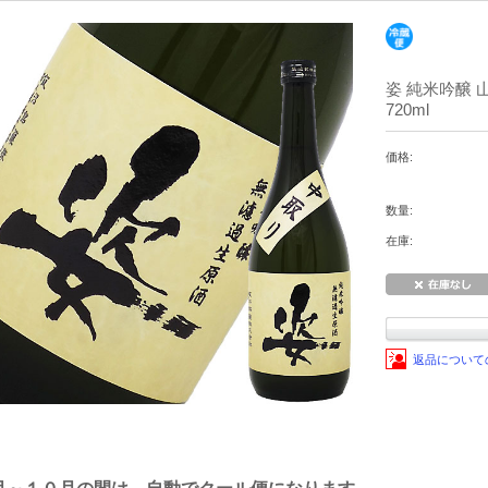
姿 純米吟醸
720ml
価格:
数量:
在庫:
返品について