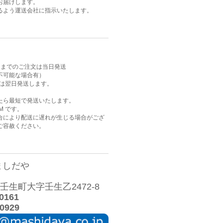
お届けします。
るよう運送会社に指示いたします。
AM までのご注文は当日発送
不可能な場合有）
注文は翌日発送します。
たら最短で発送いたします。
M です。
合により配送に遅れが生じる場合がござ
ご容赦ください。
ましだや
生町大字壬生乙2472-8
0161
0929