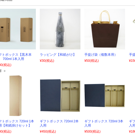
フトボックス【黒木本
ラッピング【和紙がけ】
手提げ袋（複数本用）
手提
 700ml 1本入用
¥30
(税込)
¥50
(税込)
¥15
80
(税込)
庫 ○
フトボックス 720ml 1本
ギフトボックス 720ml 2本
ギフトボックス 720ml 3本
ギフ
用【和紙掛けセット】
入用
入用
入
80
(税込)
¥450
(税込)
¥500
(税込)
¥18