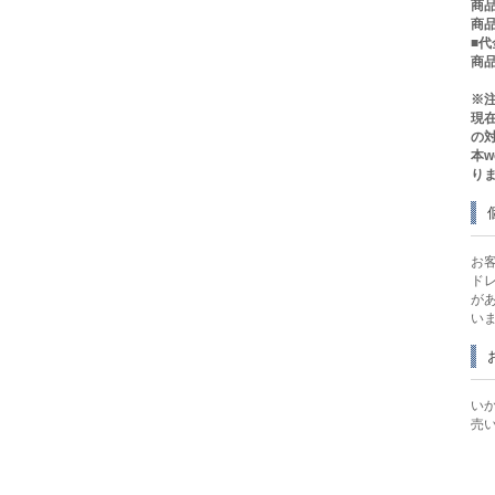
商品
商品
■
商品
※
現
の
本
り
お
ド
が
い
い
売