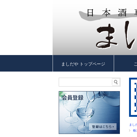
ましだや トップページ
まし
栃