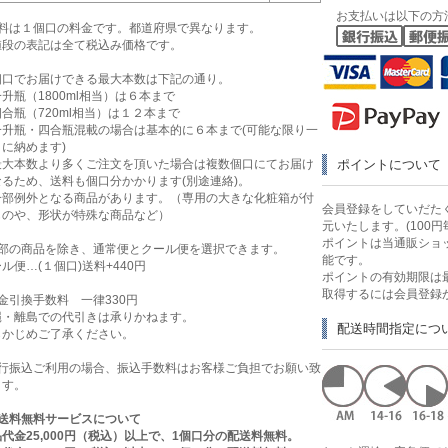
お支払いは以下の方
送料は１個口の料金です。都道府県で異なります。
値段の表記は全て税込み価格です。
個口でお届けできる最大本数は下記の通り。
升瓶（1800ml相当）は６本まで
合瓶（720ml相当）は１２本まで
一升瓶・四合瓶混載の場合は基本的に６本まで(可能な限り一
に納めます)
最大本数より多くご注文を頂いた場合は複数個口にてお届け
ポイントについて
なるため、送料も個口分かかります(別途連絡)。
一部例外となる商品があります。（専用の大きな化粧箱が付
会員登録をしていだたく
ものや、形状が特殊な商品など）
元いたします。(100円
ポイントは当通販ショ
一部の商品を除き、通常便とクール便を選択できます。
能です。
ル便…(１個口)送料+440円
ポイントの有効期限は
取得するには会員登録
金引換手数料 一律330円
縄・離島での代引きは承りかねます。
配送時間指定につ
らかじめご了承ください。
銀行振込ご利用の場合、振込手数料はお客様ご負担でお願い致
ます。
送料無料サービスについて
代金25,000円（税込）以上で、1個口分の配送料無料。