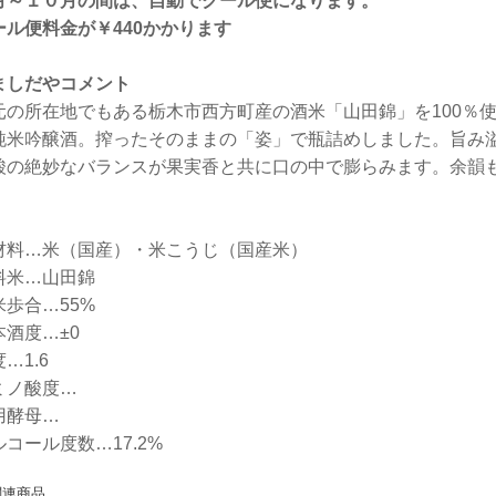
月～１０月の間は、自動でクール便になります。
ール便料金が￥440かかります
ましだやコメント
元の所在地でもある栃木市西方町産の酒米「山田錦」を100％
純米吟醸酒。搾ったそのままの「姿」で瓶詰めしました。旨み
酸の絶妙なバランスが果実香と共に口の中で膨らみます。余韻
。
材料…米（国産）・米こうじ（国産米）
料米…山田錦
米歩合…55%
本酒度…±0
…1.6
ミノ酸度…
用酵母…
ルコール度数…17.2%
関連商品