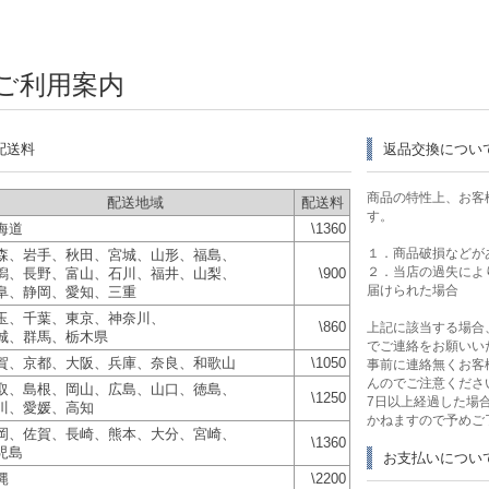
ご利用案内
配送料
返品交換につい
商品の特性上、お客
配送地域
配送料
す。
海道
\1360
１．商品破損などが
森、岩手、秋田、宮城、山形、福島、
２．当店の過失によ
潟、長野、富山、石川、福井、山梨、
\900
届けられた場合
阜、静岡、愛知、三重
玉、千葉、東京、神奈川、
\860
上記に該当する場合
城、群馬、栃木県
でご連絡をお願いい
賀、京都、大阪、兵庫、奈良、和歌山
\1050
事前に連絡無くお客
んのでご注意くださ
取、島根、岡山、広島、山口、徳島、
\1250
7日以上経過した場
川、愛媛、高知
かねますので予めご
岡、佐賀、長崎、熊本、大分、宮崎、
\1360
児島
お支払いについ
縄
\2200