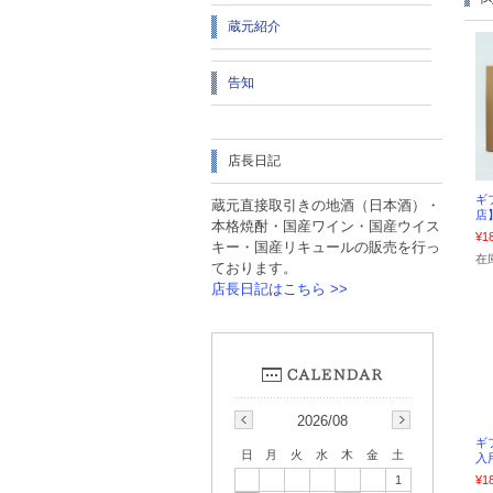
蔵元紹介
告知
店長日記
ギ
蔵元直接取引きの地酒（日本酒）・
店】
本格焼酎・国産ワイン・国産ウイス
¥1
キー・国産リキュールの販売を行っ
在
ております。
店長日記はこちら >>
2026/08
ギ
日
月
火
水
木
金
土
入
¥1
1