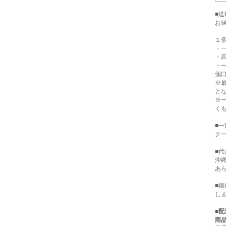
■
お
１
・一
・四
・
個口
※
と
※
く
■
クー
■代
沖
あ
■
し
■
配
商品