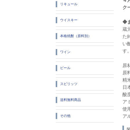
４
リキュール
ク
ウイスキー
◆
蔵
た
本格焼酎（原料別）
い
す
ワイン
原
ビール
原
精
スピリッツ
日
酸度
送料無料商品
ア
使
ア
その他