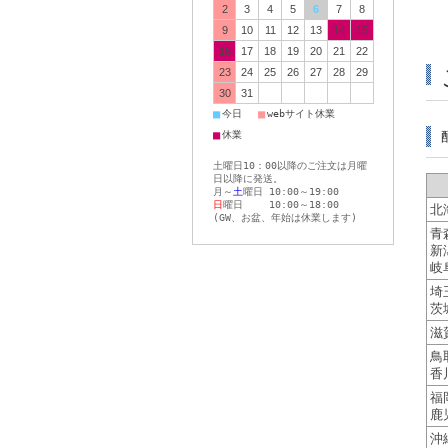
2
3
4
5
6
7
8
9
10
11
12
13
14
15
16
17
18
19
20
21
22
23
24
25
26
27
28
29
30
31
■
■
今日
webサイト休業
■
休業
土曜日10：00以降のご注文は月曜
日以降に発送。
月～
土
曜日 10:00～19:00
日
曜日 10:00～18:00
北
(GW、お盆、年始は休業します)
青
新
岐
埼
茨
滋
鳥
香
福
鹿
沖