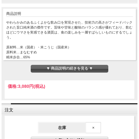
商品説明
やわらかみのあるふくよかな飲み口を実現させた、技術力の高さがフィードバック
された旨口純米酒の傑作です。旨味や甘味と酸味のバランス感が優れており、飲む
ほどにウマさを実感できる酒質は、食の楽しみを一層すばらしいものにするでしょ
う。
原材料…米（国産）・米こうじ（国産米）
原料米…まなむすめ
精米歩合…65%
日本酒度…+1～2
酸度…1.3
▼ 商品説明の続きを見る ▼
アミノ酸度…
使用酵母…自家酵母
アルコール度数…15～16%
価格:
3,080円
(税込)
注文
在庫
×