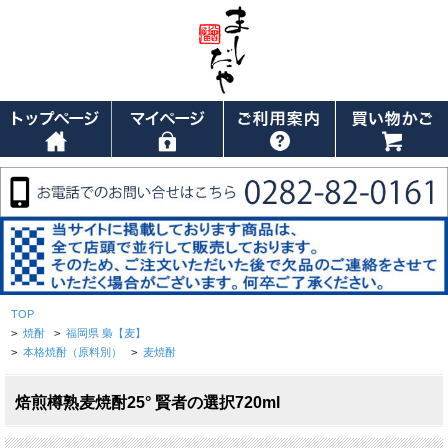
TOP
>
焼酎
>
福岡県 梟【麦】
>
本格焼酎（原料別）
>
麦焼酎
焙煎樽熟麦焼酎25° 賢者の選択720ml