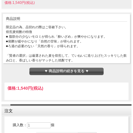
価格:1,540円(税込)
商品説明
限定品の為、品切れの際はご容赦下さい。
焙煎麦焼酎の特徴
■ 脂肪分の少ないモロミが得られ「酔いざめ」が爽やかになります。
■発酵が緩やかになり「自然の甘味」が得られます。
■ろ過の必要のない「天然の香り」が得られます。
「賢者の選択」は厳選された麦を焙煎して、ていねいに造り上げたスッキリした飲
み口と、香ばしい香りがマッチした焼酎です。
麦を焼いて煎ることにより穏やかな自然の甘みと、挽き出した香ばしい香りが付
き、
▼ 商品説明の続きを見る ▼
更に麦のまわりの脂肪分が二日酔いのもとになるフーゼル油を蒸散するので、酔い
覚めが爽やかな本格麦焼酎になります。
価格:
1,540円
(税込)
注文
購入数：
個