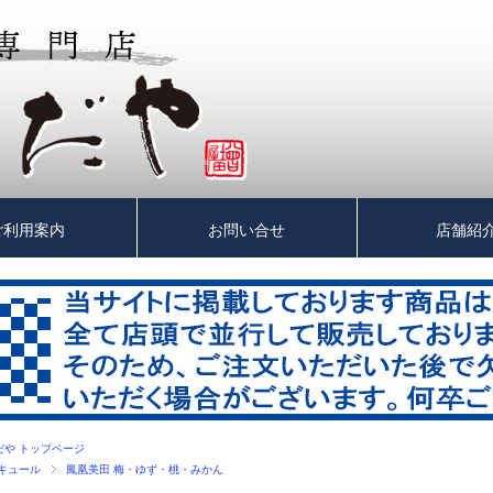
ご利用案内
お問い合せ
店舗紹
だや トップページ
キュール
鳳凰美田 梅・ゆず・桃・みかん