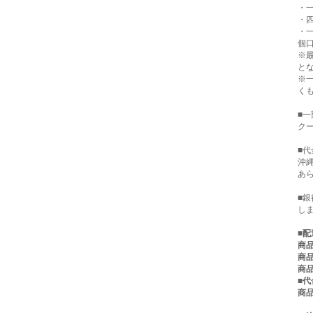
・一
・四
・
個口
※
と
※
く
■
クー
■代
沖
あ
■
し
■
配
商品
商品
商品
■
商品