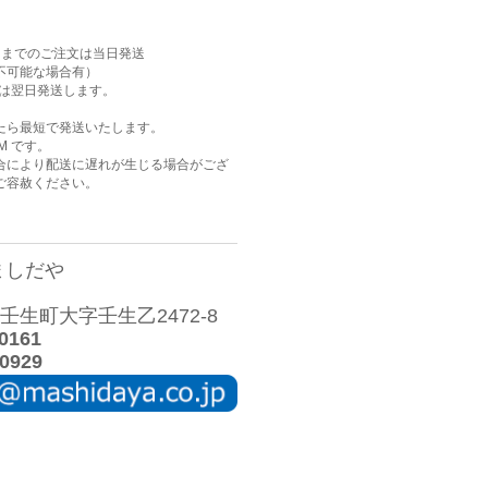
AM までのご注文は当日発送
不可能な場合有）
注文は翌日発送します。
たら最短で発送いたします。
M です。
合により配送に遅れが生じる場合がござ
ご容赦ください。
ましだや
生町大字壬生乙2472-8
0161
0929