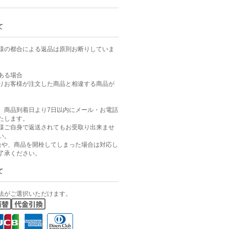
て
様の都合による返品は原則お断りしていま
ある場合
りお客様が注文した商品と相違する商品が
、商品到着日より7日以内にメール・お電話
たします。
様ご自身で返送されてもお受取り出来ませ
い。
合や、商品を開栓してしまった場合は対応し
了承ください。
て
法がご選択いただけます。