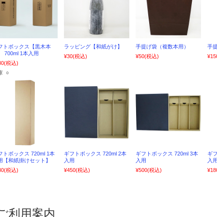
フトボックス【黒木本
ラッピング【和紙がけ】
手提げ袋（複数本用）
手提
 700ml 1本入用
¥30
(税込)
¥50
(税込)
¥15
80
(税込)
庫 ○
フトボックス 720ml 1本
ギフトボックス 720ml 2本
ギフトボックス 720ml 3本
ギフ
用【和紙掛けセット】
入用
入用
入
80
(税込)
¥450
(税込)
¥500
(税込)
¥18
ご利用案内