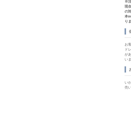
※
現
の
本
り
お
ド
が
い
い
売