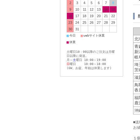
2
3
4
5
6
7
8
9
10
11
12
13
14
15
16
17
18
19
20
21
22
23
24
25
26
27
28
29
30
31
■
■
今日
webサイト休業
北
■
休業
青
新
土曜日10：00以降のご注文は月曜
日以降に発送。
岐
月～
土
曜日 10:00～19:00
日
曜日 10:00～18:00
埼
(GW、お盆、年始は休業します)
茨
滋
鳥
香
福
鹿
沖
■
お
１