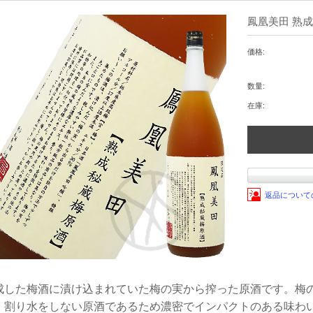
鳳凰美田 熟成秘
価格:
数量:
在庫:
返品について
成した梅酒に漬け込まれていた梅の実から搾った原酒です。梅
、割り水をしない原酒であるため濃密でインパクトのある味わ