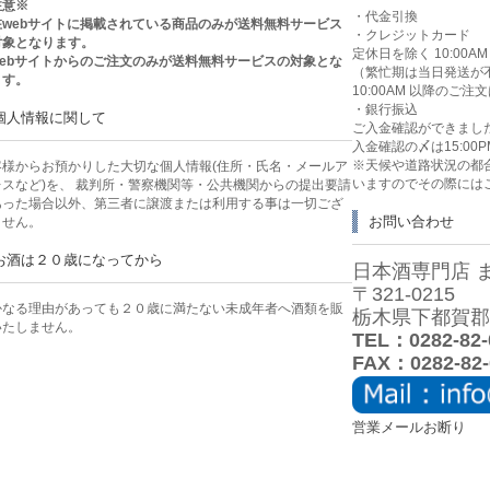
注意※
・代金引換
在webサイトに掲載されている商品のみが送料無料サービス
・クレジットカード
対象となります。
定休日を除く 10:00
webサイトからのご注文のみが送料無料サービスの対象とな
（繁忙期は当日発送が
ます。
10:00AM 以降のご
・銀行振込
個人情報に関して
ご入金確認ができまし
入金確認の〆は15:00P
※天候や道路状況の都
客様からお預かりした大切な個人情報(住所・氏名・メールア
いますのでその際には
レスなど)を、 裁判所・警察機関等・公共機関からの提出要請
あった場合以外、第三者に譲渡または利用する事は一切ござ
お問い合わせ
ません。
お酒は２０歳になってから
日本酒専門店 
〒321-0215
かなる理由があっても２０歳に満たない未成年者へ酒類を販
栃木県下都賀郡壬
いたしません。
TEL：0282-82-
FAX：0282-82-
営業メールお断り