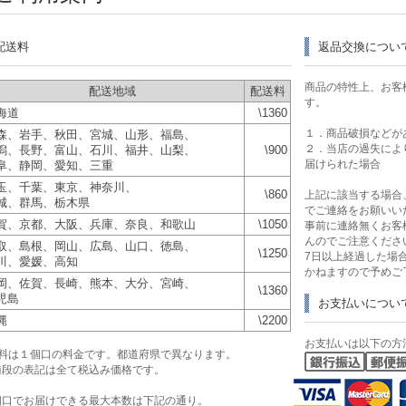
配送料
返品交換につい
商品の特性上、お客
配送地域
配送料
す。
海道
\1360
１．商品破損などが
森、岩手、秋田、宮城、山形、福島、
２．当店の過失によ
潟、長野、富山、石川、福井、山梨、
\900
届けられた場合
阜、静岡、愛知、三重
玉、千葉、東京、神奈川、
\860
上記に該当する場合
城、群馬、栃木県
でご連絡をお願いい
賀、京都、大阪、兵庫、奈良、和歌山
\1050
事前に連絡無くお客
んのでご注意くださ
取、島根、岡山、広島、山口、徳島、
\1250
7日以上経過した場
川、愛媛、高知
かねますので予めご
岡、佐賀、長崎、熊本、大分、宮崎、
\1360
児島
お支払いについ
縄
\2200
お支払いは以下の方
送料は１個口の料金です。都道府県で異なります。
値段の表記は全て税込み価格です。
個口でお届けできる最大本数は下記の通り。