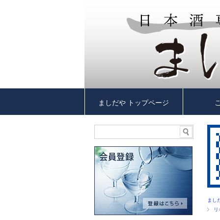
ましだや トップページ
まし
リ