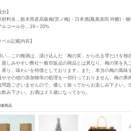
成分】
原材料名…栃木県産高級梅(宮ノ梅)・日本酒(鳳凰美田 吟醸)・糖
アルコール分…19～20%
ラベル記載内容】
願い…この梅酒は、漬け込んだ「梅の実」から出る雫だけを独
。親しみやすい弊社一般市販品の商品とは異なり、梅の実を丸
、香り、味わいを特徴としております。また、本当の梅の風味
過やその他の添加物等の処理を一切行っておりません。梅の果
は問題ございませんので、優しく振ってからお楽しみ下さい。
お飲み下さい。お酒は２０歳になってから。
関連商品