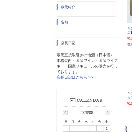
蔵元紹介
告知
ギ
店】
¥1
店長日記
在
蔵元直接取引きの地酒（日本酒）・
本格焼酎・国産ワイン・国産ウイス
キー・国産リキュールの販売を行っ
ております。
店長日記はこちら >>
ギ
入
¥1
2026/08
日
月
火
水
木
金
土
1