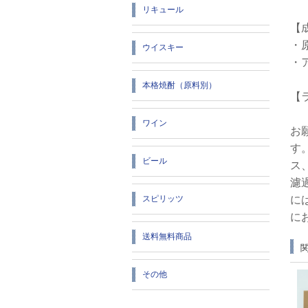
リキュール
【
・
ウイスキー
・
本格焼酎（原料別）
【
ワイン
お
す
ビール
ス
濾
スピリッツ
に
に
送料無料商品
その他