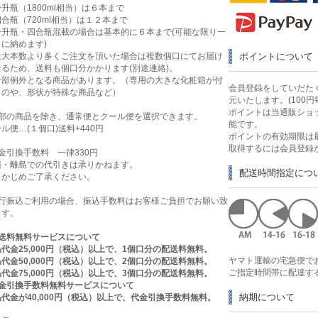
升瓶（1800ml相当）は６本まで
合瓶（720ml相当）は１２本まで
一升瓶・四合瓶混載の場合は基本的に６本まで(可能な限り一
に納めます)
最大本数より多くご注文を頂いた場合は複数個口にてお届け
ポイントについて
なるため、送料も個口分かかります(別途連絡)。
一部例外となる商品があります。（専用の大きな化粧箱が付
会員登録をしていだたく
ものや、形状が特殊な商品など）
元いたします。(100円
ポイントは当通販ショ
一部の商品を除き、通常便とクール便を選択できます。
能です。
ル便…(１個口)送料+440円
ポイントの有効期限は
取得するには会員登録
金引換手数料 一律330円
縄・離島での代引きは承りかねます。
配送時間指定につ
らかじめご了承ください。
銀行振込ご利用の場合、振込手数料はお客様ご負担でお願い致
ます。
送料無料サービスについて
代金25,000円（税込）以上で、1個口分の配送料無料。
ヤマト運輸の宅急便で
代金50,000円（税込）以上で、2個口分の配送料無料。
ご指定時間帯に配達す
代金75,000円（税込）以上で、3個口分の配送料無料。
代金引換手数料無料サービスについて
納期について
代金が40,000円（税込）以上で、代金引換手数料無料。